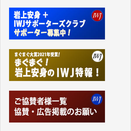
切るには到底及ばない額ですが病気の妻を抱えている
私にとっては精一杯のカンパです。
かねてよりIWJが発してきた膨大な取材記事や解説記
事、そして各界の方々とのインタビューは大袈裟では
なく、極めて重要な知的財産だと思っています。
Windows7の頃はIWJの動画もRealPlayerで録画でき
て、かなりの動画をDVDに焼きこんで保存していま
した。
しかし、それが出来なくなって以降はExcelなどを使
ってハイパーリンクを張り、重要と思われる記事にい
つでも簡単にアクセスできるようにして来ました。し
かし、それができるのもコンテンツがサーバーに保存
されているからこそのことであり、そのサーバーが使
えなくなってしまえば二度と視ることが出来なくなっ
てしまいます。
「何とかしなければ、何とかしてほしい。」と思いな
がらも前述した事情でどうにもならない自分の非力に
歯ぎしりするばかりです。（T.M.様）
いつもまともな報道、ありがとうございます。（新城