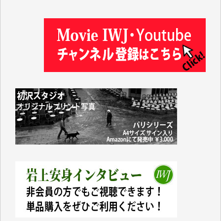
塩川 晃平 様
松本益美 様
井出 隆太 様
及川昭男 様
岩井祐子 様
藤田英之 様
藤岡比左志 様
井出 隆太 様
小池説夫 様
アオキカナメ 様
諸般の事情によりIWJ会費払えず今は非会員です。市
民側に立つ講演会にIWJのカメラマンをよく拝見して
おります。コンテンツが失われるのはあまりにもった
いない。少しでもお役立てください。（H.O.様）
今日、僅かですがカンパしました。（T.M.様）
今日、僅かですがカンパしました。IWJの危機を乗り