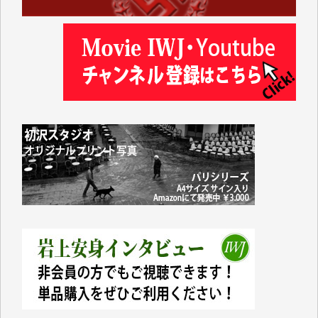
今日、僅かですがカンパしました。（T.M.様）
今日、僅かですがカンパしました。IWJの危機を乗り
切るには到底及ばない額ですが病気の妻を抱えている
私にとっては精一杯のカンパです。
かねてよりIWJが発してきた膨大な取材記事や解説記
事、そして各界の方々とのインタビューは大袈裟では
なく、極めて重要な知的財産だと思っています。
Windows7の頃はIWJの動画もRealPlayerで録画でき
て、かなりの動画をDVDに焼きこんで保存していま
した。
しかし、それが出来なくなって以降はExcelなどを使
ってハイパーリンクを張り、重要と思われる記事にい
つでも簡単にアクセスできるようにして来ました。し
かし、それができるのもコンテンツがサーバーに保存
されているからこそのことであり、そのサーバーが使
えなくなってしまえば二度と視ることが出来なくなっ
てしまいます。
「何とかしなければ、何とかしてほしい。」と思いな
がらも前述した事情でどうにもならない自分の非力に