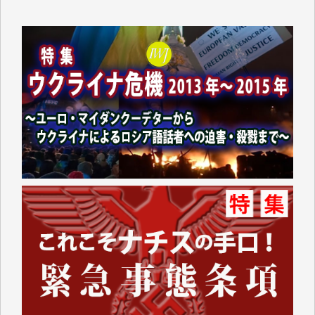
吉住俊昭 様
徳山匡 様
金 盛起 様
塩川 晃平 様
松本益美 様
井出 隆太 様
及川昭男 様
岩井祐子 様
藤田英之 様
藤岡比左志 様
井出 隆太 様
小池説夫 様
アオキカナメ 様
諸般の事情によりIWJ会費払えず今は非会員です。市
民側に立つ講演会にIWJのカメラマンをよく拝見して
おります。コンテンツが失われるのはあまりにもった
いない。少しでもお役立てください。（H.O.様）