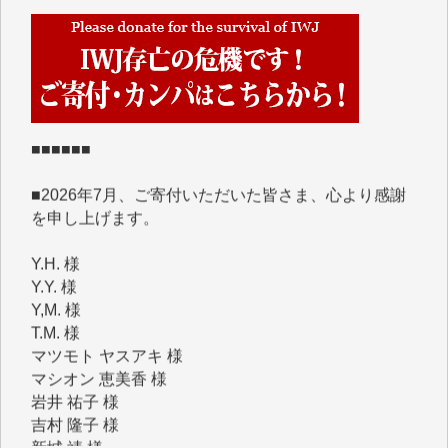
■■■■■■
IWJには、ご寄付・カンパをいただいた方々より、た
くさんの応援のメッセージが届いています。感謝を込
めて、その一部をここにご紹介いたします。
■■■■■■
■2026年7月、ご寄付いただいた皆さま、心より感謝
を申し上げます。
Y.H. 様
Y.Y. 様
Y,M. 様
T.M. 様
マツモト ヤスアキ 様
マシオン 恵美香 様
岩井 祐子 様
吉村 隆子 様
新城 靖 様
青木 要 様