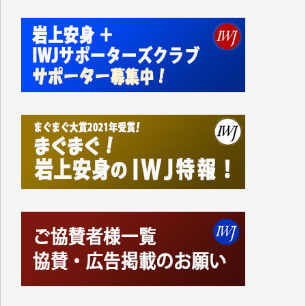
事、そして各界の方々とのインタビューは大袈裟では
なく、極めて重要な知的財産だと思っています。
Windows7の頃はIWJの動画もRealPlayerで録画でき
て、かなりの動画をDVDに焼きこんで保存していま
した。
しかし、それが出来なくなって以降はExcelなどを使
ってハイパーリンクを張り、重要と思われる記事にい
つでも簡単にアクセスできるようにして来ました。し
かし、それができるのもコンテンツがサーバーに保存
されているからこそのことであり、そのサーバーが使
えなくなってしまえば二度と視ることが出来なくなっ
てしまいます。
「何とかしなければ、何とかしてほしい。」と思いな
がらも前述した事情でどうにもならない自分の非力に
歯ぎしりするばかりです。（T.M.様）
いつもまともな報道、ありがとうございます。（新城
靖 様）