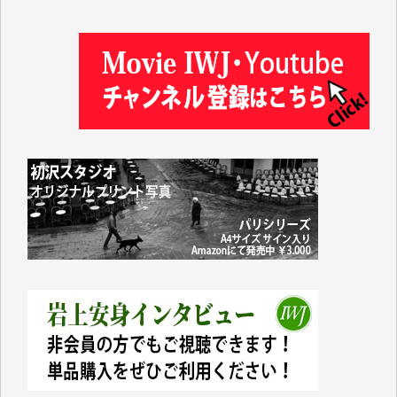
井出 隆太 様
及川昭男 様
岩井祐子 様
藤田英之 様
藤岡比左志 様
井出 隆太 様
小池説夫 様
アオキカナメ 様
諸般の事情によりIWJ会費払えず今は非会員です。市
民側に立つ講演会にIWJのカメラマンをよく拝見して
おります。コンテンツが失われるのはあまりにもった
いない。少しでもお役立てください。（H.O.様）
今日、僅かですがカンパしました。（T.M.様）
今日、僅かですがカンパしました。IWJの危機を乗り
切るには到底及ばない額ですが病気の妻を抱えている
私にとっては精一杯のカンパです。
かねてよりIWJが発してきた膨大な取材記事や解説記