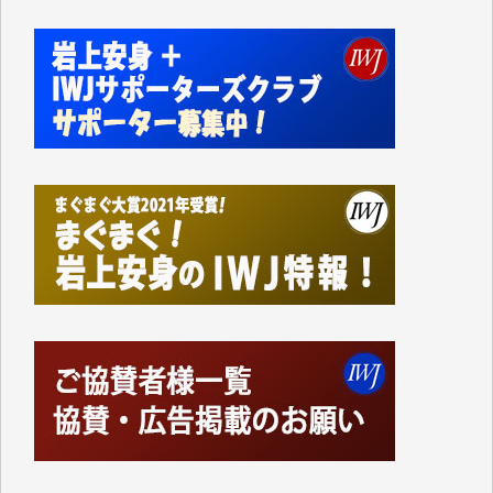
私にとっては精一杯のカンパです。
かねてよりIWJが発してきた膨大な取材記事や解説記
事、そして各界の方々とのインタビューは大袈裟では
なく、極めて重要な知的財産だと思っています。
Windows7の頃はIWJの動画もRealPlayerで録画でき
て、かなりの動画をDVDに焼きこんで保存していま
した。
しかし、それが出来なくなって以降はExcelなどを使
ってハイパーリンクを張り、重要と思われる記事にい
つでも簡単にアクセスできるようにして来ました。し
かし、それができるのもコンテンツがサーバーに保存
されているからこそのことであり、そのサーバーが使
えなくなってしまえば二度と視ることが出来なくなっ
てしまいます。
「何とかしなければ、何とかしてほしい。」と思いな
がらも前述した事情でどうにもならない自分の非力に
歯ぎしりするばかりです。（T.M.様）
いつもまともな報道、ありがとうございます。（新城