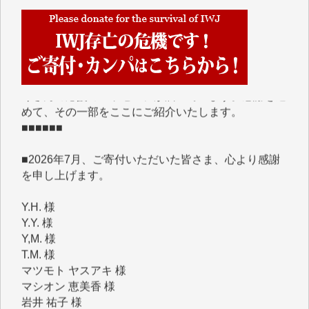
■■■■■■
IWJには、ご寄付・カンパをいただいた方々より、た
くさんの応援のメッセージが届いています。感謝を込
めて、その一部をここにご紹介いたします。
■■■■■■
■2026年7月、ご寄付いただいた皆さま、心より感謝
を申し上げます。
Y.H. 様
Y.Y. 様
Y,M. 様
T.M. 様
マツモト ヤスアキ 様
マシオン 恵美香 様
岩井 祐子 様
吉村 隆子 様