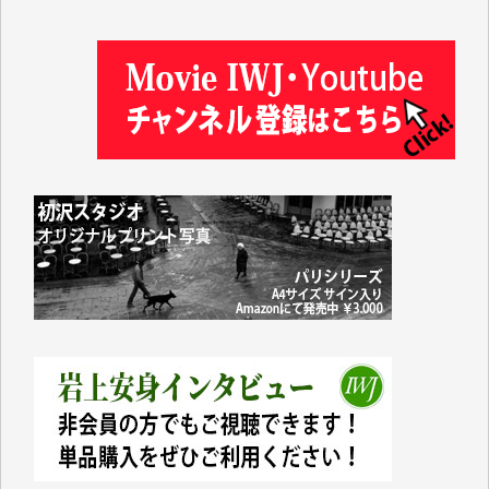
松本益美 様
井出 隆太 様
及川昭男 様
岩井祐子 様
藤田英之 様
藤岡比左志 様
井出 隆太 様
小池説夫 様
アオキカナメ 様
諸般の事情によりIWJ会費払えず今は非会員です。市
民側に立つ講演会にIWJのカメラマンをよく拝見して
おります。コンテンツが失われるのはあまりにもった
いない。少しでもお役立てください。（H.O.様）
今日、僅かですがカンパしました。（T.M.様）
今日、僅かですがカンパしました。IWJの危機を乗り
切るには到底及ばない額ですが病気の妻を抱えている