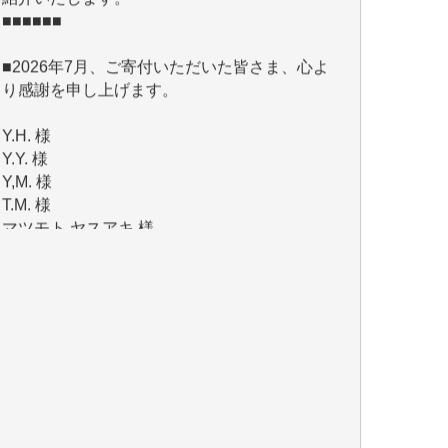
■2026年7月、ご寄付いただいた皆さま、心よ
り感謝を申し上げます。
Y.H. 様
Y.Y. 様
Y,M. 様
T.M. 様
マツモト ヤスアキ 様
マシオン 恵美香 様
岩井 祐子 様
吉村 隆子 様
新城 靖 様
青木 要 様
T.Y. 様
K.O. 様
Y.S. 様
Y.N. 様
y.m. 様
R.N. 様