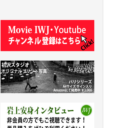
J.M. 様
T.N. 様
Y.T. 様
T.K. 様
ASAKO TAKAESU 様
マシオン恵美香 様
平野智生 様
山本賢二 様
吉住俊昭 様
徳山匡 様
金 盛起 様
塩川 晃平 様
松本益美 様
井出 隆太 様
及川昭男 様
岩井祐子 様
藤田英之 様
藤岡比左志 様
井出 隆太 様