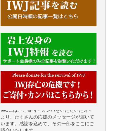
■■■■■■
IWJには、ご寄付・カンパをいただいた方々
より、たくさんの応援のメッセージが届いて
います。感謝を込めて、その一部をここにご
紹介いたします。
■■■■■■