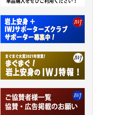
小池説夫 様
アオキカナメ 様
諸般の事情によりIWJ会費払えず今は非会員
です。市民側に立つ講演会にIWJのカメラマ
ンをよく拝見しております。コンテンツが失
われるのはあまりにもったいない。少しでも
お役立てください。（H.O.様）
今日、僅かですがカンパしました。（T.M.
様）
今日、僅かですがカンパしました。IWJの危
機を乗り切るには到底及ばない額ですが病気
の妻を抱えている私にとっては精一杯のカン
パです。
かねてよりIWJが発してきた膨大な取材記事
や解説記事、そして各界の方々とのインタビ
ューは大袈裟ではなく、極めて重要な知的財
産だと思っています。