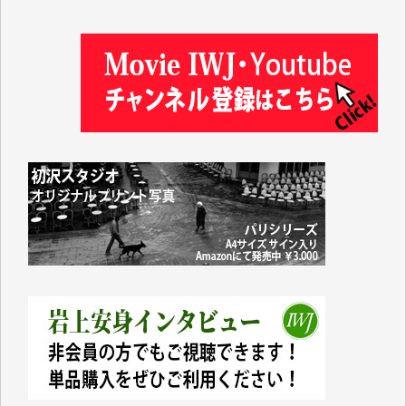
塩川 晃平 様
松本益美 様
井出 隆太 様
及川昭男 様
岩井祐子 様
藤田英之 様
藤岡比左志 様
井出 隆太 様
小池説夫 様
アオキカナメ 様
諸般の事情によりIWJ会費払えず今は非会員です。市
民側に立つ講演会にIWJのカメラマンをよく拝見して
おります。コンテンツが失われるのはあまりにもった
いない。少しでもお役立てください。（H.O.様）
今日、僅かですがカンパしました。（T.M.様）
今日、僅かですがカンパしました。IWJの危機を乗り