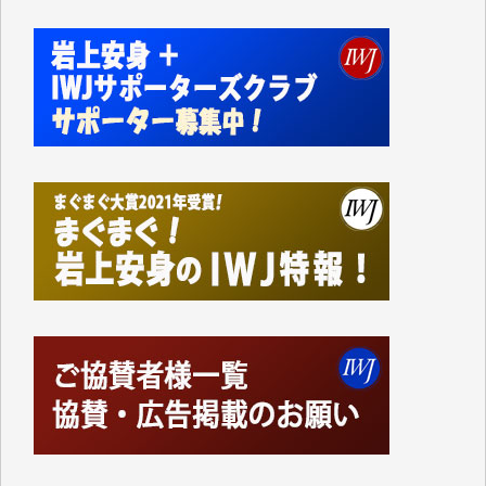
切るには到底及ばない額ですが病気の妻を抱えている
私にとっては精一杯のカンパです。
かねてよりIWJが発してきた膨大な取材記事や解説記
事、そして各界の方々とのインタビューは大袈裟では
なく、極めて重要な知的財産だと思っています。
Windows7の頃はIWJの動画もRealPlayerで録画でき
て、かなりの動画をDVDに焼きこんで保存していま
した。
しかし、それが出来なくなって以降はExcelなどを使
ってハイパーリンクを張り、重要と思われる記事にい
つでも簡単にアクセスできるようにして来ました。し
かし、それができるのもコンテンツがサーバーに保存
されているからこそのことであり、そのサーバーが使
えなくなってしまえば二度と視ることが出来なくなっ
てしまいます。
「何とかしなければ、何とかしてほしい。」と思いな
がらも前述した事情でどうにもならない自分の非力に
歯ぎしりするばかりです。（T.M.様）
いつもまともな報道、ありがとうございます。（新城