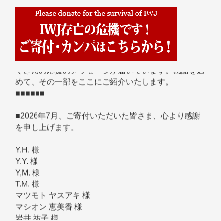
■■■■■■
IWJには、ご寄付・カンパをいただいた方々より、た
くさんの応援のメッセージが届いています。感謝を込
めて、その一部をここにご紹介いたします。
■■■■■■
■2026年7月、ご寄付いただいた皆さま、心より感謝
を申し上げます。
Y.H. 様
Y.Y. 様
Y,M. 様
T.M. 様
マツモト ヤスアキ 様
マシオン 恵美香 様
岩井 祐子 様
吉村 隆子 様