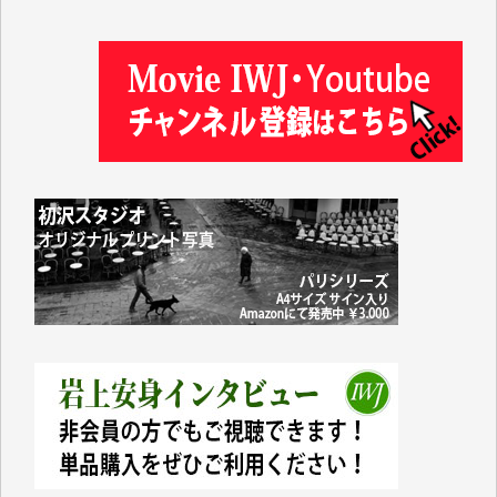
塩川 晃平 様
松本益美 様
井出 隆太 様
及川昭男 様
岩井祐子 様
藤田英之 様
藤岡比左志 様
井出 隆太 様
小池説夫 様
アオキカナメ 様
諸般の事情によりIWJ会費払えず今は非会員です。市
民側に立つ講演会にIWJのカメラマンをよく拝見して
おります。コンテンツが失われるのはあまりにもった
いない。少しでもお役立てください。（H.O.様）
今日、僅かですがカンパしました。（T.M.様）
今日、僅かですがカンパしました。IWJの危機を乗り
切るには到底及ばない額ですが病気の妻を抱えている