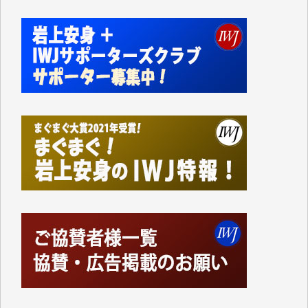
私にとっては精一杯のカンパです。
かねてよりIWJが発してきた膨大な取材記事や解説記
事、そして各界の方々とのインタビューは大袈裟では
なく、極めて重要な知的財産だと思っています。
Windows7の頃はIWJの動画もRealPlayerで録画でき
て、かなりの動画をDVDに焼きこんで保存していま
した。
しかし、それが出来なくなって以降はExcelなどを使
ってハイパーリンクを張り、重要と思われる記事にい
つでも簡単にアクセスできるようにして来ました。し
かし、それができるのもコンテンツがサーバーに保存
されているからこそのことであり、そのサーバーが使
えなくなってしまえば二度と視ることが出来なくなっ
てしまいます。
「何とかしなければ、何とかしてほしい。」と思いな
がらも前述した事情でどうにもならない自分の非力に
歯ぎしりするばかりです。（T.M.様）
いつもまともな報道、ありがとうございます。（新城