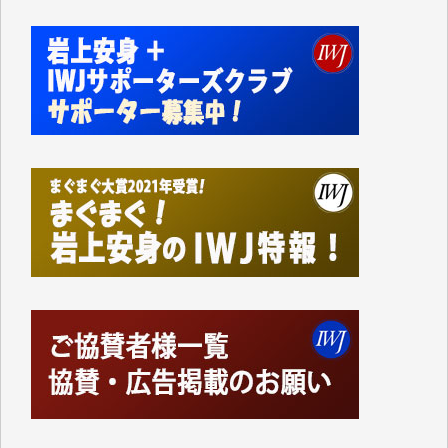
かねてよりIWJが発してきた膨大な取材記事や解説記
事、そして各界の方々とのインタビューは大袈裟では
なく、極めて重要な知的財産だと思っています。
Windows7の頃はIWJの動画もRealPlayerで録画でき
て、かなりの動画をDVDに焼きこんで保存していま
した。
しかし、それが出来なくなって以降はExcelなどを使
ってハイパーリンクを張り、重要と思われる記事にい
つでも簡単にアクセスできるようにして来ました。し
かし、それができるのもコンテンツがサーバーに保存
されているからこそのことであり、そのサーバーが使
えなくなってしまえば二度と視ることが出来なくなっ
てしまいます。
「何とかしなければ、何とかしてほしい。」と思いな
がらも前述した事情でどうにもならない自分の非力に
歯ぎしりするばかりです。（T.M.様）
いつもまともな報道、ありがとうございます。（新城
靖 様）