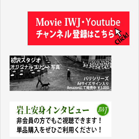
松本益美 様
井出 隆太 様
及川昭男 様
岩井祐子 様
藤田英之 様
藤岡比左志 様
井出 隆太 様
小池説夫 様
アオキカナメ 様
諸般の事情によりIWJ会費払えず今は非会員です。市
民側に立つ講演会にIWJのカメラマンをよく拝見して
おります。コンテンツが失われるのはあまりにもった
いない。少しでもお役立てください。（H.O.様）
今日、僅かですがカンパしました。（T.M.様）
今日、僅かですがカンパしました。IWJの危機を乗り
切るには到底及ばない額ですが病気の妻を抱えている
私にとっては精一杯のカンパです。