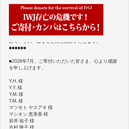
■■■■■■
IWJには、ご寄付・カンパをいただいた方々より、た
くさんの応援のメッセージが届いています。感謝を込
めて、その一部をここにご紹介いたします。
■■■■■■
■2026年7月、ご寄付いただいた皆さま、心より感謝
を申し上げます。
Y.H. 様
Y.Y. 様
Y,M. 様
T.M. 様
マツモト ヤスアキ 様
マシオン 恵美香 様
岩井 祐子 様
吉村 隆子 様
新城 靖 様