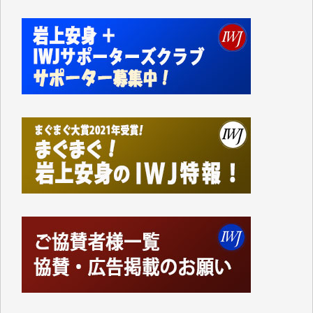
切るには到底及ばない額ですが病気の妻を抱えている
私にとっては精一杯のカンパです。
かねてよりIWJが発してきた膨大な取材記事や解説記
事、そして各界の方々とのインタビューは大袈裟では
なく、極めて重要な知的財産だと思っています。
Windows7の頃はIWJの動画もRealPlayerで録画でき
て、かなりの動画をDVDに焼きこんで保存していま
した。
しかし、それが出来なくなって以降はExcelなどを使
ってハイパーリンクを張り、重要と思われる記事にい
つでも簡単にアクセスできるようにして来ました。し
かし、それができるのもコンテンツがサーバーに保存
されているからこそのことであり、そのサーバーが使
えなくなってしまえば二度と視ることが出来なくなっ
てしまいます。
「何とかしなければ、何とかしてほしい。」と思いな
がらも前述した事情でどうにもならない自分の非力に
歯ぎしりするばかりです。（T.M.様）
いつもまともな報道、ありがとうございます。（新城