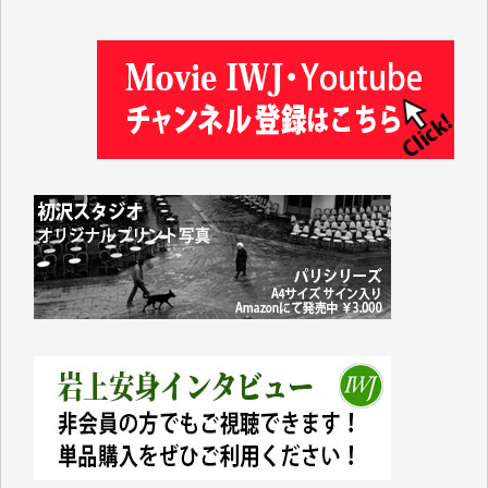
塩川 晃平 様
松本益美 様
井出 隆太 様
及川昭男 様
岩井祐子 様
藤田英之 様
藤岡比左志 様
井出 隆太 様
小池説夫 様
アオキカナメ 様
諸般の事情によりIWJ会費払えず今は非会員です。市
民側に立つ講演会にIWJのカメラマンをよく拝見して
おります。コンテンツが失われるのはあまりにもった
いない。少しでもお役立てください。（H.O.様）
今日、僅かですがカンパしました。（T.M.様）
今日、僅かですがカンパしました。IWJの危機を乗り