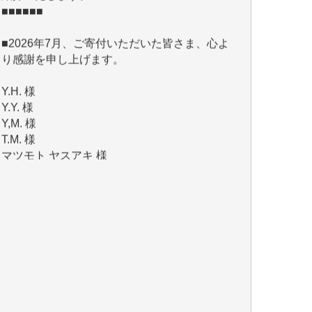
■2026年7月、ご寄付いただいた皆さま、心よ
り感謝を申し上げます。
Y.H. 様
Y.Y. 様
Y,M. 様
T.M. 様
マツモト ヤスアキ 様
マシオン 恵美香 様
岩井 祐子 様
吉村 隆子 様
新城 靖 様
青木 要 様
T.Y. 様
K.O. 様
Y.S. 様
Y.N. 様
y.m. 様
R.N. 様