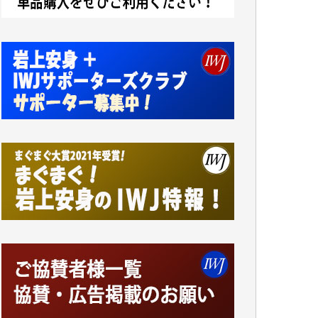
小池説夫 様
アオキカナメ 様
諸般の事情によりIWJ会費払えず今は非会員
です。市民側に立つ講演会にIWJのカメラマ
ンをよく拝見しております。コンテンツが失
われるのはあまりにもったいない。少しでも
お役立てください。（H.O.様）
今日、僅かですがカンパしました。（T.M.
様）
今日、僅かですがカンパしました。IWJの危
機を乗り切るには到底及ばない額ですが病気
の妻を抱えている私にとっては精一杯のカン
パです。
かねてよりIWJが発してきた膨大な取材記事
や解説記事、そして各界の方々とのインタビ
ューは大袈裟ではなく、極めて重要な知的財
産だと思っています。