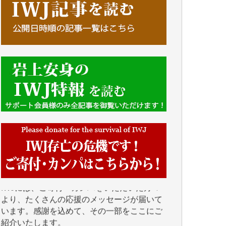
■■■■■■
IWJには、ご寄付・カンパをいただいた方々
より、たくさんの応援のメッセージが届いて
います。感謝を込めて、その一部をここにご
紹介いたします。
■■■■■■