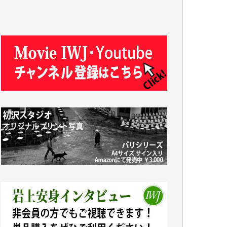
J.M. 様
T.N. 様
Y.T. 様
T.K. 様
ASAKO TAKAESU 様
マシオン恵美香 様
平野智生 様
山本賢二 様
吉住俊昭 様
徳山匡 様
金 盛起 様
塩川 晃平 様
松本益美 様
井出 隆太 様
及川昭男 様
岩井祐子 様
藤田英之 様
藤岡比左志 様
井出 隆太 様