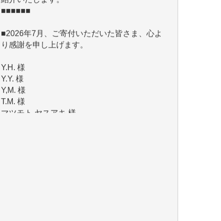
■2026年7月、ご寄付いただいた皆さま、心よ
り感謝を申し上げます。
Y.H. 様
Y.Y. 様
Y,M. 様
T.M. 様
マツモト ヤスアキ 様
マシオン 恵美香 様
岩井 祐子 様
吉村 隆子 様
新城 靖 様
青木 要 様
T.Y. 様
K.O. 様
Y.S. 様
Y.N. 様
y.m. 様
R.N. 様