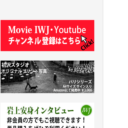
J.M. 様
T.N. 様
Y.T. 様
T.K. 様
ASAKO TAKAESU 様
マシオン恵美香 様
平野智生 様
山本賢二 様
吉住俊昭 様
徳山匡 様
金 盛起 様
塩川 晃平 様
松本益美 様
井出 隆太 様
及川昭男 様
岩井祐子 様
藤田英之 様
藤岡比左志 様
井出 隆太 様