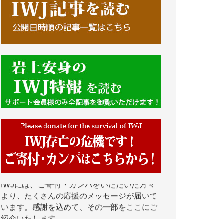
■■■■■■
IWJには、ご寄付・カンパをいただいた方々
より、たくさんの応援のメッセージが届いて
います。感謝を込めて、その一部をここにご
紹介いたします。
■■■■■■