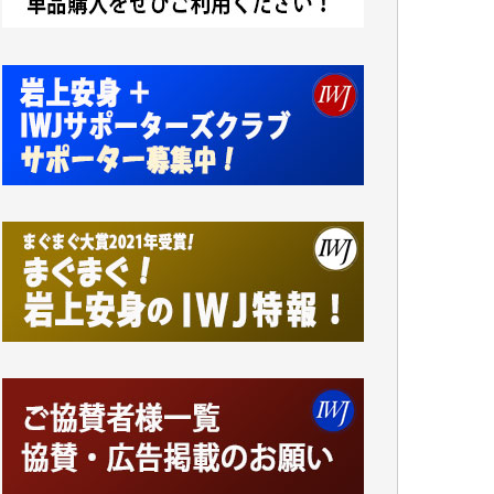
小池説夫 様
アオキカナメ 様
諸般の事情によりIWJ会費払えず今は非会員
です。市民側に立つ講演会にIWJのカメラマ
ンをよく拝見しております。コンテンツが失
われるのはあまりにもったいない。少しでも
お役立てください。（H.O.様）
今日、僅かですがカンパしました。（T.M.
様）
今日、僅かですがカンパしました。IWJの危
機を乗り切るには到底及ばない額ですが病気
の妻を抱えている私にとっては精一杯のカン
パです。
かねてよりIWJが発してきた膨大な取材記事
や解説記事、そして各界の方々とのインタビ
ューは大袈裟ではなく、極めて重要な知的財
産だと思っています。