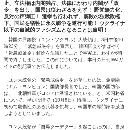
止、立法権は内閣独占、法律にかわり内閣が「政
令」を出し、国民は従わざるをえず！ 野党無力化、
反対の声弾圧！ 選挙も行われず、腐敗の独裁政権
下、国民を犠牲に永久戦争を遂行可能！ ウクライナ
以下の自滅的ファシズムとなることは自明！
韓国の尹錫悦（ユン・ソクヨル）大統領は、3日午後10
時23分、「緊急戒厳令」を宣言し、韓国国会がすばやく
「緊急戒厳令」解除を決議したことで事実上、わずか6時
間で終了しました。この件については、本日の日刊IWJガ
イドの別記事でお伝えしました。
ユン大統領の「緊急戒厳令」を起草したのは、金龍顯
（キム・ヨンヒョン）国防部長官でした。韓国の国防部
は、「北朝鮮軍がロシアに派遣されている」と、米国務省
についで、早い段階で（10月8日）指摘し、ウクライナに
初めて殺傷性のある兵器を供与し、韓国軍の専門家を派遣
しようとしていました。
ユン大統領が「自爆クーデター」を起こしたのは、自身