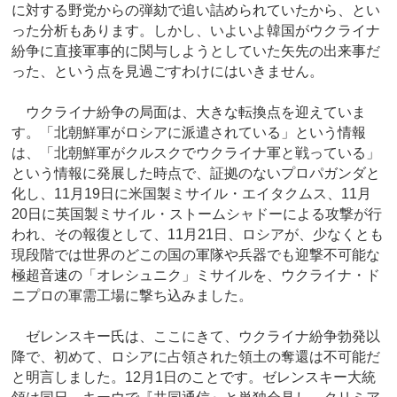
に対する野党からの弾劾で追い詰められていたから、とい
った分析もあります。しかし、いよいよ韓国がウクライナ
紛争に直接軍事的に関与しようとしていた矢先の出来事だ
った、という点を見過ごすわけにはいきません。
ウクライナ紛争の局面は、大きな転換点を迎えていま
す。「北朝鮮軍がロシアに派遣されている」という情報
は、「北朝鮮軍がクルスクでウクライナ軍と戦っている」
という情報に発展した時点で、証拠のないプロパガンダと
化し、11月19日に米国製ミサイル・エイタクムス、11月
20日に英国製ミサイル・ストームシャドーによる攻撃が行
われ、その報復として、11月21日、ロシアが、少なくとも
現段階では世界のどこの国の軍隊や兵器でも迎撃不可能な
極超音速の「オレシュニク」ミサイルを、ウクライナ・ド
ニプロの軍需工場に撃ち込みました。
ゼレンスキー氏は、ここにきて、ウクライナ紛争勃発以
降で、初めて、ロシアに占領された領土の奪還は不可能だ
と明言しました。12月1日のことです。ゼレンスキー大統