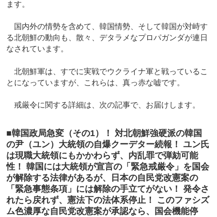
ます。
国内外の情勢を含めて、韓国情勢、そして韓国が対峙す
る北朝鮮の動向も、散々、デタラメなプロパガンダが連日
なされています。
北朝鮮軍は、すでに実戦でウクライナ軍と戦っているこ
とになっていますが、これらは、真っ赤な嘘です。
戒厳令に関する詳細は、次の記事で、お届けします。
■韓国政局急変（その1）！ 対北朝鮮強硬派の韓国
の尹（ユン）大統領の自爆クーデター続報！ ユン氏
は現職大統領にもかかわらず、内乱罪で弾劾可能
性！ 韓国には大統領が宣言の「緊急戒厳令」を国会
が解除する法律があるが、日本の自民党改憲案の
「緊急事態条項」には解除の手立てがない！ 発令さ
れたら戻れず、憲法下の法体系停止！ このファシズ
ム色濃厚な自民党改憲案が承認なら、国会機能停