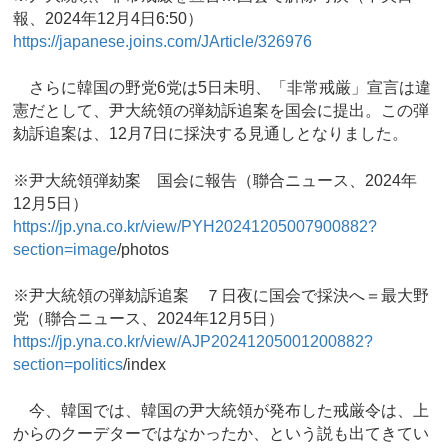
報、2024年12月4日6:50）
https://japanese.joins.com/JArticle/326976
さらに韓国の野党6党は5日未明、「非常戒厳」宣言は違
憲だとして、尹大統領の弾劾訴追案を国会に提出。この弾
劾訴追案は、12月7日に採決する見通しとなりました。
※尹大統領弾劾案 国会に報告（聯合ニュース、2024年
12月5日）
https://jp.yna.co.kr/view/PYH20241205007900882?
section=image
/photos
※尹大統領の弾劾訴追案 ７日夜に国会で採決へ＝最大野
党（聯合ニュース、2024年12月5日）
https://jp.yna.co.kr/view/AJP20241205001200882?
section=politics
/index
今、韓国では、韓国の尹大統領が発布した戒厳令は、上
からのクーデターではなかったか、という説も出てきてい