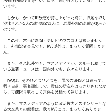
法省が国際捜査を行い、日本当局が協力していると、して
います。
しかも、かつてIR疑惑が持ち上がった時に、収賄を取り
沙汰された5人の政治家の1人に、岩屋外相の名前があった
のです。
この件、本当に新聞・テレビのマスコミは扱いません
し、外相記者会見でも、IWJ以外は、まったく質問しませ
ん。
また、それ以外でも、マスメディアが、スルーし続けて
いる重要ニュースは、国内外でも、数々あります。
IWJは、そのひとつひとつを、匿名のSNSとは違って、
我々自身、実名顔出しで、責任の所在をはっきりさせなが
ら、可能限り取材して真偽を見極めて報じます。
また、マスメディアのように政治権力とスポンサーとな
る大企業との癒着は、我々IWJには、まったくありませ