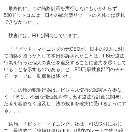
最終的に、この賄賂計画を実行したにもかかわらず、
500ドットコムは、日本の統合型リゾートの入札には落札
できなかった」。
捜査には、FBIも関与しています。
「『ビット・マイニングの元CEOが、日本の役人に対し
て賄賂を贈ったとして本日起訴されたことは、FBIが違法
行為を行った個人の責任を追及することに全力を尽くして
いることを示すものである』と、FBI刑事捜査部門のチャ
ド・ヤーブロー副部長は述べた。
『この種の犯罪行為は、ビジネス慣行の誠実さを損な
う。FBIは、不当な優位性を作り出す違法な計画に関与し
た者を容赦なく追及し、法の裁きを確実に受けるようにす
る』」。
結局、「ビット・マイニング」社は、司法取引に応じ
て、最終的に「総額1000万ドル（現在のレートで約15億