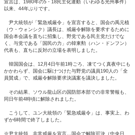
宣言は、1980年の5・18民主化運動（いわゆる光州事件）
以来、44年ぶりです。
尹大統領が「緊急戒厳令」を宣言すると、国会の禹元植
（ウ・ウォンシク）議長は、戒厳令解除を要求するために
国会本会議を直ちに招集し、野党である民主党だけでな
く、与党である「国民の力」の韓東勲（ハン・ドンフン）
代表も、直ちに反対の立場を表明しました。
韓国国会は、12月4日午前1時ごろ、凍てつく真夜中にも
かかわらず、国会に駆けつけた与野党の議員190人の「全
員賛成」で、戒厳令解除要求決議案を議決しました。
その結果、ソウル龍山区の国防部本部での非常警報も、
同日午前4時頃に解除されました。
こうして、ユン大統領の「緊急戒厳令」は、事実上、わ
ずか6時間で終了しました。
※尹大統領、非常戒厳を宣言…国会で解除可決（中央日