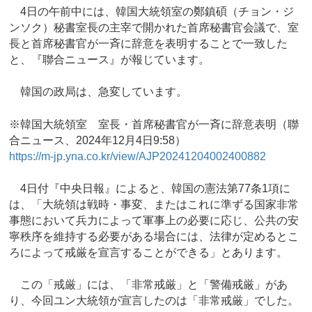
4日の午前中には、韓国大統領室の鄭鎮碩（チョン・ジ
ンソク）秘書室長の主宰で開かれた首席秘書官会議で、室
長と首席秘書官が一斉に辞意を表明することで一致した
と、『聯合ニュース』が報じています。
韓国の政局は、急変しています。
※韓国大統領室 室長・首席秘書官が一斉に辞意表明（聯
合ニュース、2024年12月4日9:58）
https://m-jp.yna.co.kr/view/AJP20241204002400882
4日付『中央日報』によると、韓国の憲法第77条1項に
は、「大統領は戦時・事変、またはこれに準ずる国家非常
事態において兵力によって軍事上の必要に応じ、公共の安
寧秩序を維持する必要がある場合には、法律が定めるとこ
ろによって戒厳を宣言することができる」とあります。
この「戒厳」には、「非常戒厳」と「警備戒厳」があ
り、今回ユン大統領が宣言したのは「非常戒厳」でした。