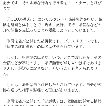
必要です。その困難な行為を行う者を「マイナー」と呼び
ます。
元CEOの潘氏は、コンサルタントと偽装契約を行い、賄
賂を経費と偽ることで、現金、旅行、接待、贈答品などの
形で賄賂を支払ったことを隠蔽しようとしていました。
米司法省が公開した起訴状でも、プレスリリースでも、
「日本の政府高官」の氏名は伏せられています。
しかし、収賄側の氏名や、いつ、どこで渡したか、その
金額などが不明のまま、贈収賄罪が成り立つはずはありま
せんし、起訴状に記さない、ということも考えられませ
ん。
しかも、潘氏は自ら供述したとされています。自分が賄
賂を送った相手を黙秘する理由がありません。
米司法省が公開した「起訴状」は、収賄側に関する情報