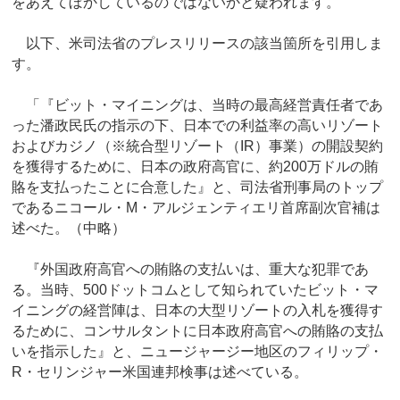
をあえてぼかしているのではないかと疑われます。
以下、米司法省のプレスリリースの該当箇所を引用しま
す。
「『ビット・マイニングは、当時の最高経営責任者であ
った潘政民氏の指示の下、日本での利益率の高いリゾート
およびカジノ（※統合型リゾート（IR）事業）の開設契約
を獲得するために、日本の政府高官に、約200万ドルの賄
賂を支払ったことに合意した』と、司法省刑事局のトップ
であるニコール・M・アルジェンティエリ首席副次官補は
述べた。（中略）
『外国政府高官への賄賂の支払いは、重大な犯罪であ
る。当時、500ドットコムとして知られていたビット・マ
イニングの経営陣は、日本の大型リゾートの入札を獲得す
るために、コンサルタントに日本政府高官への賄賂の支払
いを指示した』と、ニュージャージー地区のフィリップ・
R・セリンジャー米国連邦検事は述べている。