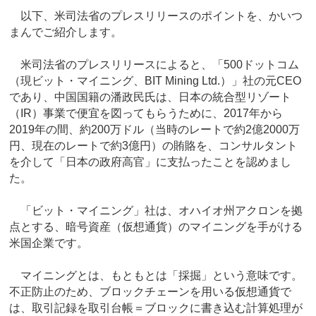
以下、米司法省のプレスリリースのポイントを、かいつ
まんでご紹介します。
米司法省のプレスリリースによると、「500ドットコム
（現ビット・マイニング、BIT Mining Ltd.）」社の元CEO
であり、中国国籍の潘政民氏は、日本の統合型リゾート
（IR）事業で便宜を図ってもらうために、2017年から
2019年の間、約200万ドル（当時のレートで約2億2000万
円、現在のレートで約3億円）の賄賂を、コンサルタント
を介して「日本の政府高官」に支払ったことを認めまし
た。
「ビット・マイニング」社は、オハイオ州アクロンを拠
点とする、暗号資産（仮想通貨）のマイニングを手がける
米国企業です。
マイニングとは、もともとは「採掘」という意味です。
不正防止のため、ブロックチェーンを用いる仮想通貨で
は、取引記録を取引台帳＝ブロックに書き込む計算処理が