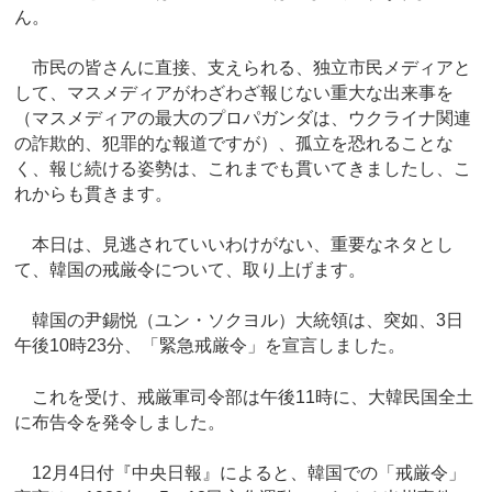
ん。
市民の皆さんに直接、支えられる、独立市民メディアと
して、マスメディアがわざわざ報じない重大な出来事を
（マスメディアの最大のプロパガンダは、ウクライナ関連
の詐欺的、犯罪的な報道ですが）、孤立を恐れることな
く、報じ続ける姿勢は、これまでも貫いてきましたし、こ
れからも貫きます。
本日は、見逃されていいわけがない、重要なネタとし
て、韓国の戒厳令について、取り上げます。
韓国の尹錫悦（ユン・ソクヨル）大統領は、突如、3日
午後10時23分、「緊急戒厳令」を宣言しました。
これを受け、戒厳軍司令部は午後11時に、大韓民国全土
に布告令を発令しました。
12月4日付『中央日報』によると、韓国での「戒厳令」