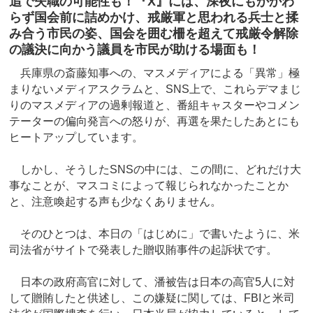
追で失職の可能性も！『X』には、深夜にもかかわ
らず国会前に詰めかけ、戒厳軍と思われる兵士と揉
み合う市民の姿、国会を囲む柵を超えて戒厳令解除
の議決に向かう議員を市民が助ける場面も！
兵庫県の斎藤知事への、マスメディアによる「異常」極
まりないメディアスクラムと、SNS上で、これらデマまじ
りのマスメディアの過剰報道と、番組キャスターやコメン
テーターの偏向発言への怒りが、再選を果たしたあとにも
ヒートアップしています。
しかし、そうしたSNSの中には、この間に、どれだけ大
事なことが、マスコミによって報じられなかったことか
と、注意喚起する声も少なくありません。
そのひとつは、本日の「はじめに」で書いたように、米
司法省がサイトで発表した贈収賄事件の起訴状です。
日本の政府高官に対して、潘被告は日本の高官5人に対
して贈賄したと供述し、この嫌疑に関しては、FBIと米司