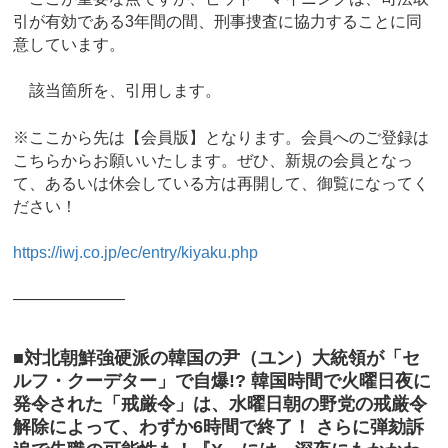
引が有効である3年間の間、刑事捜査に協力することに同
意しています。
該当箇所を、引用します。
※ここから先は【会員版】となります。会員へのご登録は
こちらからお願いいたします。ぜひ、新規の会員となっ
て、あるいは休会している方は再開して、御覧になってく
ださい！
https://iwj.co.jp/ec/entry/kiyaku.php
―――――――
■対北朝鮮強硬派の韓国の尹（ユン）大統領が「セ
ルフ・クーデター」で自爆!? 韓国時間で火曜日夜に
発令された「戒厳令」は、水曜日朝の野党の戒厳令
解除によって、わずか6時間で終了！ さらに弾劾訴