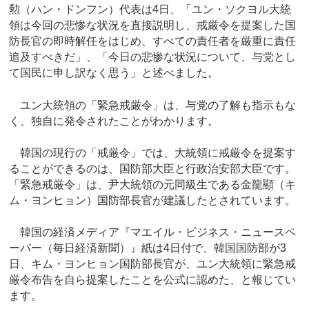
勲（ハン・ドンフン）代表は4日、「ユン・ソクヨル大統
領は今回の悲惨な状況を直接説明し、戒厳令を提案した国
防長官の即時解任をはじめ、すべての責任者を厳重に責任
追及すべきだ」、「今日の悲惨な状況について、与党とし
て国民に申し訳なく思う」と述べました。
ユン大統領の「緊急戒厳令」は、与党の了解も指示もな
く、独自に発令されたことがわかります。
韓国の現行の「戒厳令」では、大統領に戒厳令を提案す
ることができるのは、国防部大臣と行政治安部大臣です。
「緊急戒厳令」は、尹大統領の元同級生である金龍顯（キ
ム・ヨンヒョン）国防部長官が建議したとされています。
韓国の経済メディア『マエイル・ビジネス・ニュースペ
ーパー（毎日経済新聞）』紙は4日付で、韓国国防部が3
日、キム・ヨンヒョン国防部長官が、ユン大統領に緊急戒
厳令布告を自ら提案したことを公式に認めた、と報じてい
ます。