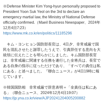
※Defense Minister Kim Yong-hyun personally proposed to
President Yoon Suk Yeol on the 3rd to declare an
emergency martial law, the Ministry of National Defense
officially confirmed.（Maeil Business Newspaper、2024年
12月4日7:23）
https://www.mk.co.kr/en/politics/11185296
キム・ヨンヒョン国防部長官は、4日夕、非常戒厳で国
民を混乱させたと謝罪したうえで、引責辞任する意向を大
統領に伝えたことを明らかにしました。キム国防部長官
は、非常戒厳に関連する任務を遂行した全将兵は、長官で
ある自身の指示に従っただけであり、「すべての責任は私
にある」と述べました。『聯合ニュース』が4日19時に報
じています。
※韓国国防相 非常戒厳で辞意表明＝「全責任は私にあ
る」（聯合ニュース、2024年12月4日19:07）
https://jp.yna.co.kr/view/AJP20241204005200882