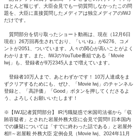
ほとんど報じず、大臣会見でも一切質問しなかったこの問
題を、大臣に直接質問したメディアは独立メディアのIWJ
だけです。
質問部分を切り取ったショート動画は、現在（12月6日
現在）26万回再生されており、「いいね」が6276、コメ
ントが2051、ついています。人々の関心が高いことがよく
わかります。また、IWJのYouTube番組である「Movie
Iwj」も、登録者が9万2345人まで増えています。
登録者10万人まで、あとわずかです！ 10万人達成をま
ずクリアするためにも、ぜひ、「Movie Iwj」のチャンネル
登録と、「高評価」「Good」ボタンを押してくださるよ
う、よろしくお願いいたします！
※【IWJ記者質問部分】 IR汚職疑惑で米国司法省から「収
賄容疑者」とされた岩屋外務大臣に会見で質問!! 日本国内
での嫌疑については「すでに終わった話である」と岩屋外
相!!～岩屋毅 外務大臣 定例会見（Movie Iwj、2024年11月