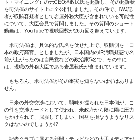
ト・マイニング）の元CEO潘政民氏を起訴し、その起訴状
を司法省のサイト上に全公開しました。その件で、IWJ記
者が収賄容疑者として岩屋外務大臣が含まれている可能性
について、大臣会見で質問しました。その質問のショート
動画は、YouTubeで視聴回数が26万回を超えています。
米司法省は、具体的な氏名を伏せた上で、収賄側を「日
本の政府高官」としましたが、日本国内のIR汚職疑惑で名
前が上がったのは自民党などの政治家5名で、その中に
は、現職の外務大臣である岩屋毅氏が含まれています。
もちろん、米司法省がその事実を知らないはずはありま
せん。
日米の外交交渉において、弱味を握られた日本側が、こ
の件を交渉カードとして使われ、米政府から陰に陽に圧力
をかけられて、屈服してしまい、国益を損なうようなリス
クはないのでしょうか!?
記者クラブに属する新聞・テレビなどの大手メディアが