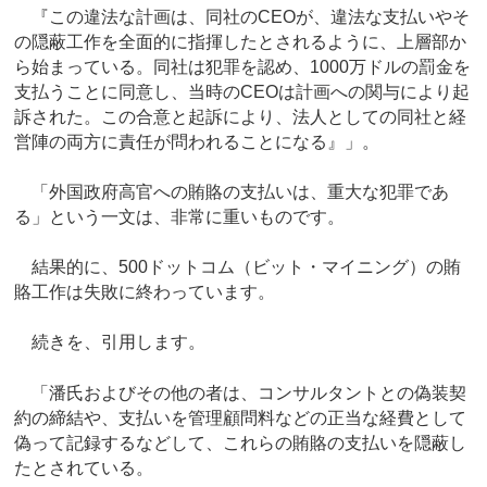
『この違法な計画は、同社のCEOが、違法な支払いやそ
の隠蔽工作を全面的に指揮したとされるように、上層部か
ら始まっている。同社は犯罪を認め、1000万ドルの罰金を
支払うことに同意し、当時のCEOは計画への関与により起
訴された。この合意と起訴により、法人としての同社と経
営陣の両方に責任が問われることになる』」。
「外国政府高官への賄賂の支払いは、重大な犯罪であ
る」という一文は、非常に重いものです。
結果的に、500ドットコム（ビット・マイニング）の賄
賂工作は失敗に終わっています。
続きを、引用します。
「潘氏およびその他の者は、コンサルタントとの偽装契
約の締結や、支払いを管理顧問料などの正当な経費として
偽って記録するなどして、これらの賄賂の支払いを隠蔽し
たとされている。