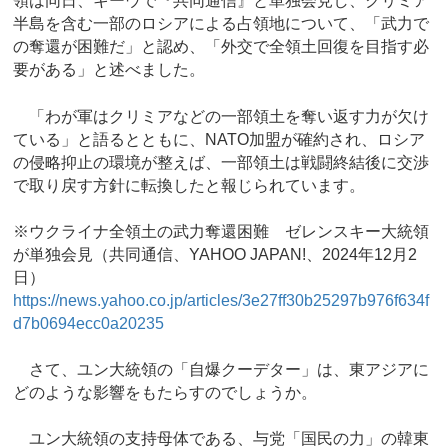
領は同日、キーウで『共同通信』と単独会見し、クリミア
半島を含む一部のロシアによる占領地について、「武力で
の奪還が困難だ」と認め、「外交で全領土回復を目指す必
要がある」と述べました。
「わが軍はクリミアなどの一部領土を奪い返す力が欠け
ている」と語るとともに、NATO加盟が確約され、ロシア
の侵略抑止の環境が整えば、一部領土は戦闘終結後に交渉
で取り戻す方針に転換したと報じられています。
※ウクライナ全領土の武力奪還困難 ゼレンスキー大統領
が単独会見（共同通信、YAHOO JAPAN!、2024年12月2
日）
https://news.yahoo.co.jp/articles/3e27ff30b25297b976f634f
d7b0694ecc0a20235
さて、ユン大統領の「自爆クーデター」は、東アジアに
どのような影響をもたらすのでしょうか。
ユン大統領の支持母体である、与党「国民の力」の韓東