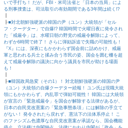
いで手打ち！ だが、FBI・米司法省と「日本の当局」によ
る刑事捜査は、司法取引の有効期間である3年間は続く!?
┃
┠
■対北朝鮮強硬派の韓国の尹（ユン）大統領が「セル
フ・クーデター」で自爆!? 韓国時間で火曜日夜に発令され
た「戒厳令」は、水曜日朝の野党の戒厳令解除によって、
わずか6時間で終了！ さらに弾劾訴追で失職の可能性も！
『X』には、深夜にもかかわらず国会前に詰めかけ、戒厳
軍と思われる兵士と揉み合う市民の姿、国会を囲む柵を超
えて戒厳令解除の議決に向かう議員を市民が助ける場面
も！
┃
┠
■韓国政局急変（その1）！ 対北朝鮮強硬派の韓国の尹
（ユン）大統領の自爆クーデター続報！ ユン氏は現職大統
領にもかかわらず、内乱罪で弾劾可能性！ 韓国には大統領
が宣言の「緊急戒厳令」を国会が解除する法律があるが、
日本の自民党改憲案の「緊急事態条項」には解除の手立て
がない！ 発令されたら戻れず、憲法下の法体系停止！ こ
のファシズム色濃厚な自民党改憲案が承認なら、国会機能
停止、立法権は内閣独占、法律にかわり内閣が「政令」を