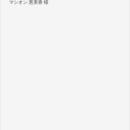
岩井 祐子 様
吉村 隆子 様
新城 靖 様
青木 要 様
T.Y. 様
K.O. 様
Y.S. 様
Y.N. 様
y.m. 様
R.N. 様
J.M. 様
T.N. 様
Y.T. 様
T.K. 様
ASAKO TAKAESU 様
マシオン恵美香 様
平野智生 様
山本賢二 様
吉住俊昭 様
徳山匡 様