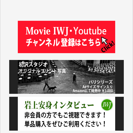
金 盛起 様
塩川 晃平 様
松本益美 様
井出 隆太 様
及川昭男 様
岩井祐子 様
藤田英之 様
藤岡比左志 様
井出 隆太 様
小池説夫 様
アオキカナメ 様
諸般の事情によりIWJ会費払えず今は非会員です。市
民側に立つ講演会にIWJのカメラマンをよく拝見して
おります。コンテンツが失われるのはあまりにもった
いない。少しでもお役立てください。（H.O.様）
今日、僅かですがカンパしました。（T.M.様）