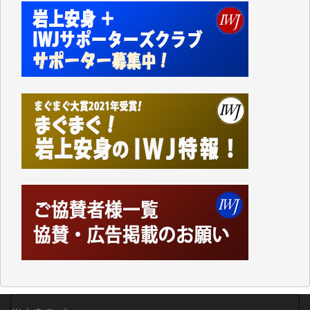
今日、僅かですがカンパしました。IWJの危機を乗り
切るには到底及ばない額ですが病気の妻を抱えている
私にとっては精一杯のカンパです。
かねてよりIWJが発してきた膨大な取材記事や解説記
事、そして各界の方々とのインタビューは大袈裟では
なく、極めて重要な知的財産だと思っています。
Windows7の頃はIWJの動画もRealPlayerで録画でき
て、かなりの動画をDVDに焼きこんで保存していま
した。
しかし、それが出来なくなって以降はExcelなどを使
ってハイパーリンクを張り、重要と思われる記事にい
つでも簡単にアクセスできるようにして来ました。し
かし、それができるのもコンテンツがサーバーに保存
されているからこそのことであり、そのサーバーが使
えなくなってしまえば二度と視ることが出来なくなっ
てしまいます。
「何とかしなければ、何とかしてほしい。」と思いな
がらも前述した事情でどうにもならない自分の非力に
歯ぎしりするばかりです。（T.M.様）