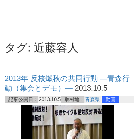
タグ: 近藤容人
2013年 反核燃秋の共同行動 ―青森行
動（集会とデモ）―
2013.10.5
記事公開日：
2013.10.5
取材地：
青森県
動画