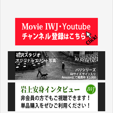
金 盛起 様
塩川 晃平 様
松本益美 様
井出 隆太 様
及川昭男 様
岩井祐子 様
藤田英之 様
藤岡比左志 様
井出 隆太 様
小池説夫 様
アオキカナメ 様
諸般の事情によりIWJ会費払えず今は非会員です。市
民側に立つ講演会にIWJのカメラマンをよく拝見して
おります。コンテンツが失われるのはあまりにもった
いない。少しでもお役立てください。（H.O.様）
今日、僅かですがカンパしました。（T.M.様）
今日、僅かですがカンパしました。IWJの危機を乗り