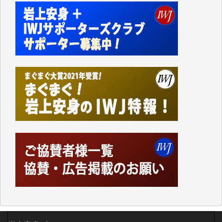
切るには到底及ばない額ですが病気の妻を抱えている
私にとっては精一杯のカンパです。
かねてよりIWJが発してきた膨大な取材記事や解説記
事、そして各界の方々とのインタビューは大袈裟では
なく、極めて重要な知的財産だと思っています。
Windows7の頃はIWJの動画もRealPlayerで録画でき
て、かなりの動画をDVDに焼きこんで保存していま
した。
しかし、それが出来なくなって以降はExcelなどを使
ってハイパーリンクを張り、重要と思われる記事にい
つでも簡単にアクセスできるようにして来ました。し
かし、それができるのもコンテンツがサーバーに保存
されているからこそのことであり、そのサーバーが使
えなくなってしまえば二度と視ることが出来なくなっ
てしまいます。
「何とかしなければ、何とかしてほしい。」と思いな
がらも前述した事情でどうにもならない自分の非力に
歯ぎしりするばかりです。（T.M.様）