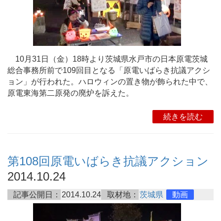
10月31日（金）18時より茨城県水戸市の日本原電茨城
総合事務所前で109回目となる「原電いばらき抗議アクシ
ョン」が行われた。ハロウィンの置き物が飾られた中で、
原電東海第二原発の廃炉を訴えた。
続きを読む
第108回原電いばらき抗議アクション
2014.10.24
記事公開日：
2014.10.24
取材地：
茨城県
動画