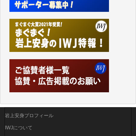
つでも簡単にアクセスできるようにして来ました。し
かし、それができるのもコンテンツがサーバーに保存
されているからこそのことであり、そのサーバーが使
えなくなってしまえば二度と視ることが出来なくなっ
てしまいます。
「何とかしなければ、何とかしてほしい。」と思いな
がらも前述した事情でどうにもならない自分の非力に
歯ぎしりするばかりです。（T.M.様）
いつもまともな報道、ありがとうございます。（新城
靖 様）
岩上安身プロフィール
IWJについて