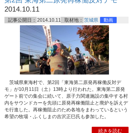
2014.10.11
記事公開日：
2014.10.11
取材地：
茨城県
動画
茨城県東海村で、第2回「東海第二原発再稼働反対デ
モ」が10月11日（土）13時より行われた。東海第二原発
ゲート前での集会に続いて、原子力関連施設の集中する村
内をサウンドカーを先頭に原発再稼働阻止と廃炉を訴えデ
モ行進した。再稼働阻止のため各地をまわっているという
希望の牧場・ふくしまの吉沢正巳氏も参加した。
続きを読む