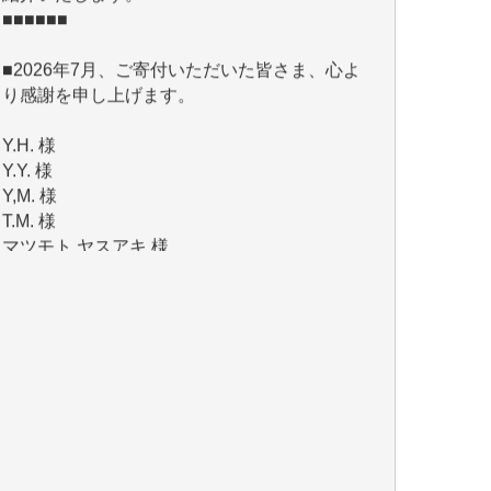
■2026年7月、ご寄付いただいた皆さま、心よ
り感謝を申し上げます。
Y.H. 様
Y.Y. 様
Y,M. 様
T.M. 様
マツモト ヤスアキ 様
マシオン 恵美香 様
岩井 祐子 様
吉村 隆子 様
新城 靖 様
青木 要 様
T.Y. 様
K.O. 様
Y.S. 様
Y.N. 様
y.m. 様
R.N. 様