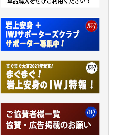
アオキカナメ 様
諸般の事情によりIWJ会費払えず今は非会員
です。市民側に立つ講演会にIWJのカメラマ
ンをよく拝見しております。コンテンツが失
われるのはあまりにもったいない。少しでも
お役立てください。（H.O.様）
今日、僅かですがカンパしました。（T.M.
様）
今日、僅かですがカンパしました。IWJの危
機を乗り切るには到底及ばない額ですが病気
の妻を抱えている私にとっては精一杯のカン
パです。
かねてよりIWJが発してきた膨大な取材記事
や解説記事、そして各界の方々とのインタビ
ューは大袈裟ではなく、極めて重要な知的財
産だと思っています。