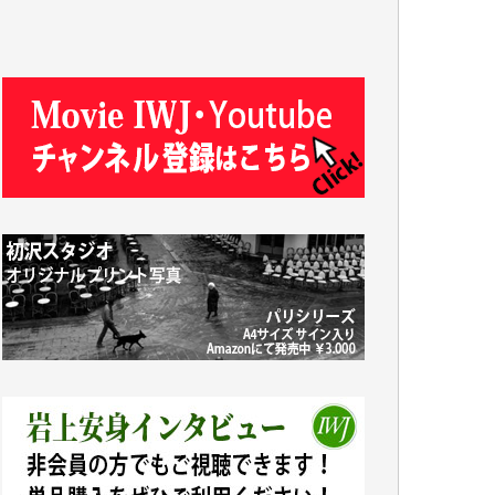
J.M. 様
T.N. 様
Y.T. 様
T.K. 様
ASAKO TAKAESU 様
マシオン恵美香 様
平野智生 様
山本賢二 様
吉住俊昭 様
徳山匡 様
金 盛起 様
塩川 晃平 様
松本益美 様
井出 隆太 様
及川昭男 様
岩井祐子 様
藤田英之 様
藤岡比左志 様
井出 隆太 様
小池説夫 様