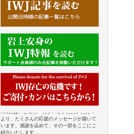
■■■■■■
IWJには、ご寄付・カンパをいただいた方々
より、たくさんの応援のメッセージが届いて
います。感謝を込めて、その一部をここにご
紹介いたします。
■■■■■■