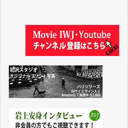
徳山匡 様
金 盛起 様
塩川 晃平 様
松本益美 様
井出 隆太 様
及川昭男 様
岩井祐子 様
藤田英之 様
藤岡比左志 様
井出 隆太 様
小池説夫 様
アオキカナメ 様
諸般の事情によりIWJ会費払えず今は非会員です。市
民側に立つ講演会にIWJのカメラマンをよく拝見して
おります。コンテンツが失われるのはあまりにもった
いない。少しでもお役立てください。（H.O.様）
今日、僅かですがカンパしました。（T.M.様）