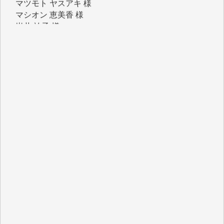
マシオン 恵美香 様
岩井 祐子 様
吉村 隆子 様
新城 靖 様
青木 要 様
T.Y. 様
K.O. 様
Y.S. 様
Y.N. 様
y.m. 様
R.N. 様
J.M. 様
T.N. 様
Y.T. 様
T.K. 様
ASAKO TAKAESU 様
マシオン恵美香 様
平野智生 様
山本賢二 様
吉住俊昭 様