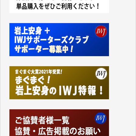
今日、僅かですがカンパしました。IWJの危機を乗り
切るには到底及ばない額ですが病気の妻を抱えている
私にとっては精一杯のカンパです。
かねてよりIWJが発してきた膨大な取材記事や解説記
事、そして各界の方々とのインタビューは大袈裟では
なく、極めて重要な知的財産だと思っています。
Windows7の頃はIWJの動画もRealPlayerで録画でき
て、かなりの動画をDVDに焼きこんで保存していま
した。
しかし、それが出来なくなって以降はExcelなどを使
ってハイパーリンクを張り、重要と思われる記事にい
つでも簡単にアクセスできるようにして来ました。し
かし、それができるのもコンテンツがサーバーに保存
されているからこそのことであり、そのサーバーが使
えなくなってしまえば二度と視ることが出来なくなっ
てしまいます。
「何とかしなければ、何とかしてほしい。」と思いな
がらも前述した事情でどうにもならない自分の非力に
歯ぎしりするばかりです。（T.M.様）