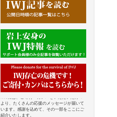
■■■■■■
IWJには、ご寄付・カンパをいただいた方々
より、たくさんの応援のメッセージが届いて
います。感謝を込めて、その一部をここにご
紹介いたします。
■■■■■■