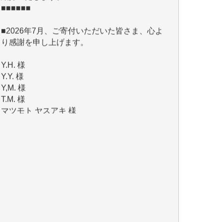
■2026年7月、ご寄付いただいた皆さま、心よ
り感謝を申し上げます。
Y.H. 様
Y.Y. 様
Y,M. 様
T.M. 様
マツモト ヤスアキ 様
マシオン 恵美香 様
岩井 祐子 様
吉村 隆子 様
新城 靖 様
青木 要 様
T.Y. 様
K.O. 様
Y.S. 様
Y.N. 様
y.m. 様
R.N. 様