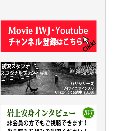
J.M. 様
T.N. 様
Y.T. 様
T.K. 様
ASAKO TAKAESU 様
マシオン恵美香 様
平野智生 様
山本賢二 様
吉住俊昭 様
徳山匡 様
金 盛起 様
塩川 晃平 様
松本益美 様
井出 隆太 様
及川昭男 様
岩井祐子 様
藤田英之 様
藤岡比左志 様
井出 隆太 様
小池説夫 様