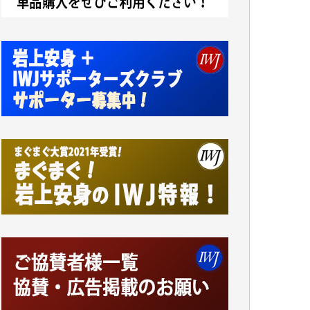
アオキカナメ 様
諸般の事情によりIWJ会費払えず今は非会員
です。市民側に立つ講演会にIWJのカメラマ
ンをよく拝見しております。コンテンツが失
われるのはあまりにもったいない。少しでも
お役立てください。（H.O.様）
今日、僅かですがカンパしました。（T.M.
様）
今日、僅かですがカンパしました。IWJの危
機を乗り切るには到底及ばない額ですが病気
の妻を抱えている私にとっては精一杯のカン
パです。
かねてよりIWJが発してきた膨大な取材記事
や解説記事、そして各界の方々とのインタビ
ューは大袈裟ではなく、極めて重要な知的財
産だと思っています。