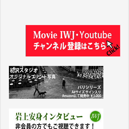
金 盛起 様
塩川 晃平 様
松本益美 様
井出 隆太 様
及川昭男 様
岩井祐子 様
藤田英之 様
藤岡比左志 様
井出 隆太 様
小池説夫 様
アオキカナメ 様
諸般の事情によりIWJ会費払えず今は非会員です。市
民側に立つ講演会にIWJのカメラマンをよく拝見して
おります。コンテンツが失われるのはあまりにもった
いない。少しでもお役立てください。（H.O.様）
今日、僅かですがカンパしました。（T.M.様）