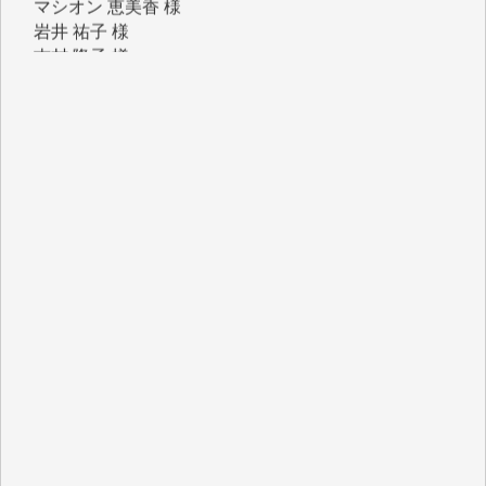
岩井 祐子 様
吉村 隆子 様
新城 靖 様
青木 要 様
T.Y. 様
K.O. 様
Y.S. 様
Y.N. 様
y.m. 様
R.N. 様
J.M. 様
T.N. 様
Y.T. 様
T.K. 様
ASAKO TAKAESU 様
マシオン恵美香 様
平野智生 様
山本賢二 様
吉住俊昭 様
徳山匡 様