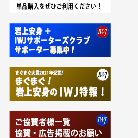
今日、僅かですがカンパしました。IWJの危機を乗り
切るには到底及ばない額ですが病気の妻を抱えている
私にとっては精一杯のカンパです。
かねてよりIWJが発してきた膨大な取材記事や解説記
事、そして各界の方々とのインタビューは大袈裟では
なく、極めて重要な知的財産だと思っています。
Windows7の頃はIWJの動画もRealPlayerで録画でき
て、かなりの動画をDVDに焼きこんで保存していま
した。
しかし、それが出来なくなって以降はExcelなどを使
ってハイパーリンクを張り、重要と思われる記事にい
つでも簡単にアクセスできるようにして来ました。し
かし、それができるのもコンテンツがサーバーに保存
されているからこそのことであり、そのサーバーが使
えなくなってしまえば二度と視ることが出来なくなっ
てしまいます。
「何とかしなければ、何とかしてほしい。」と思いな
がらも前述した事情でどうにもならない自分の非力に
歯ぎしりするばかりです。（T.M.様）