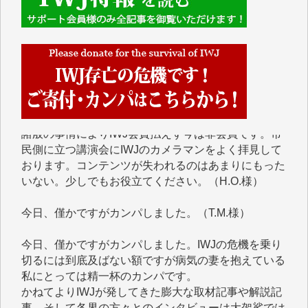
岩井祐子 様
藤田英之 様
藤岡比左志 様
井出 隆太 様
小池説夫 様
アオキカナメ 様
諸般の事情によりIWJ会費払えず今は非会員です。市
民側に立つ講演会にIWJのカメラマンをよく拝見して
おります。コンテンツが失われるのはあまりにもった
いない。少しでもお役立てください。（H.O.様）
今日、僅かですがカンパしました。（T.M.様）
今日、僅かですがカンパしました。IWJの危機を乗り
切るには到底及ばない額ですが病気の妻を抱えている
私にとっては精一杯のカンパです。
かねてよりIWJが発してきた膨大な取材記事や解説記
事、そして各界の方々とのインタビューは大袈裟では
なく、極めて重要な知的財産だと思っています。