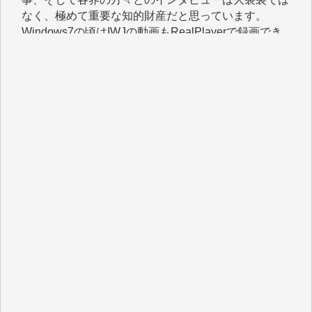
Windows7の頃はIWJの動画もRealPlayerで録画でき
て、かなりの動画をDVDに焼きこんで保存していま
した。
しかし、それが出来なくなって以降はExcelなどを使
ってハイパーリンクを張り、重要と思われる記事にい
つでも簡単にアクセスできるようにして来ました。し
かし、それができるのもコンテンツがサーバーに保存
されているからこそのことであり、そのサーバーが使
えなくなってしまえば二度と視ることが出来なくなっ
てしまいます。
「何とかしなければ、何とかしてほしい。」と思いな
がらも前述した事情でどうにもならない自分の非力に
歯ぎしりするばかりです。（T.M.様）
いつもまともな報道、ありがとうございます。（新城
靖 様）