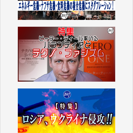
■■■■■■