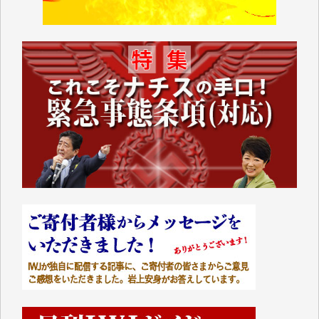
IWJには、ご寄付・カンパをいただいた方々より、た
くさんの応援のメッセージが届いています。感謝を込
めて、その一部をここにご紹介いたします。
■■■■■■
■2026年7月、ご寄付いただいた皆さま、心より感謝
を申し上げます。
Y.H. 様
Y.Y. 様
Y,M. 様
T.M. 様
マツモト ヤスアキ 様
マシオン 恵美香 様
岩井 祐子 様
吉村 隆子 様
新城 靖 様
青木 要 様
T.Y. 様
K.O. 様