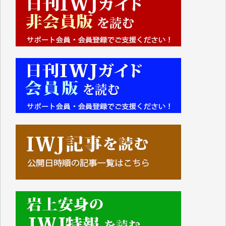
Y.S. 様
Y.N. 様
y.m. 様
R.N. 様
J.M. 様
T.N. 様
Y.T. 様
T.K. 様
ASAKO TAKAESU 様
マシオン恵美香 様
平野智生 様
山本賢二 様
吉住俊昭 様
徳山匡 様
金 盛起 様
塩川 晃平 様
松本益美 様
井出 隆太 様
及川昭男 様