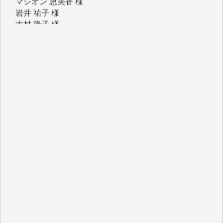
吉村 隆子 様
新城 靖 様
青木 要 様
T.Y. 様
K.O. 様
Y.S. 様
Y.N. 様
y.m. 様
R.N. 様
J.M. 様
T.N. 様
Y.T. 様
T.K. 様
ASAKO TAKAESU 様
マシオン恵美香 様
平野智生 様
山本賢二 様
吉住俊昭 様
徳山匡 様