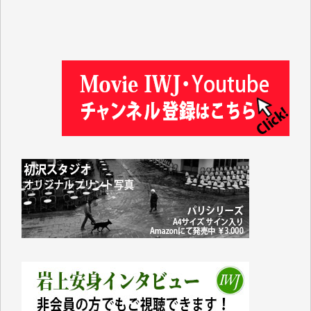
金 盛起 様
塩川 晃平 様
松本益美 様
井出 隆太 様
及川昭男 様
岩井祐子 様
藤田英之 様
藤岡比左志 様
井出 隆太 様
小池説夫 様
アオキカナメ 様
諸般の事情によりIWJ会費払えず今は非会員です。市
民側に立つ講演会にIWJのカメラマンをよく拝見して
おります。コンテンツが失われるのはあまりにもった
いない。少しでもお役立てください。（H.O.様）
今日、僅かですがカンパしました。（T.M.様）
今日、僅かですがカンパしました。IWJの危機を乗り