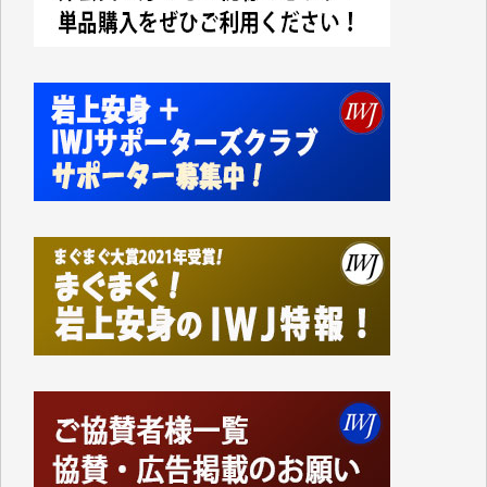
切るには到底及ばない額ですが病気の妻を抱えている
私にとっては精一杯のカンパです。
かねてよりIWJが発してきた膨大な取材記事や解説記
事、そして各界の方々とのインタビューは大袈裟では
なく、極めて重要な知的財産だと思っています。
Windows7の頃はIWJの動画もRealPlayerで録画でき
て、かなりの動画をDVDに焼きこんで保存していま
した。
しかし、それが出来なくなって以降はExcelなどを使
ってハイパーリンクを張り、重要と思われる記事にい
つでも簡単にアクセスできるようにして来ました。し
かし、それができるのもコンテンツがサーバーに保存
されているからこそのことであり、そのサーバーが使
えなくなってしまえば二度と視ることが出来なくなっ
てしまいます。
「何とかしなければ、何とかしてほしい。」と思いな
がらも前述した事情でどうにもならない自分の非力に
歯ぎしりするばかりです。（T.M.様）