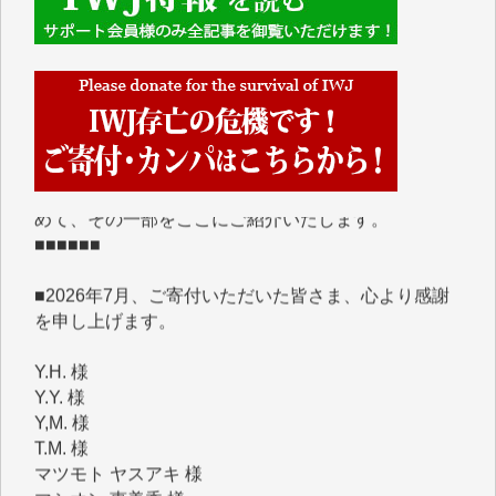
■■■■■■
IWJには、ご寄付・カンパをいただいた方々より、た
くさんの応援のメッセージが届いています。感謝を込
めて、その一部をここにご紹介いたします。
■■■■■■
■2026年7月、ご寄付いただいた皆さま、心より感謝
を申し上げます。
Y.H. 様
Y.Y. 様
Y,M. 様
T.M. 様
マツモト ヤスアキ 様
マシオン 恵美香 様
岩井 祐子 様