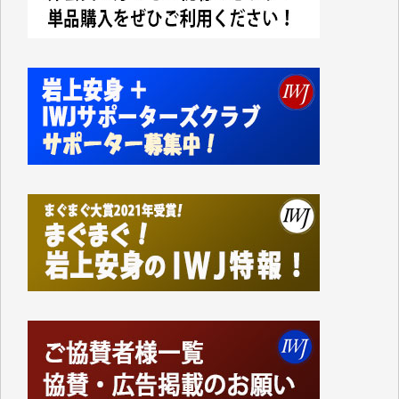
今日、僅かですがカンパしました。IWJの危機を乗り
切るには到底及ばない額ですが病気の妻を抱えている
私にとっては精一杯のカンパです。
かねてよりIWJが発してきた膨大な取材記事や解説記
事、そして各界の方々とのインタビューは大袈裟では
なく、極めて重要な知的財産だと思っています。
Windows7の頃はIWJの動画もRealPlayerで録画でき
て、かなりの動画をDVDに焼きこんで保存していま
した。
しかし、それが出来なくなって以降はExcelなどを使
ってハイパーリンクを張り、重要と思われる記事にい
つでも簡単にアクセスできるようにして来ました。し
かし、それができるのもコンテンツがサーバーに保存
されているからこそのことであり、そのサーバーが使
えなくなってしまえば二度と視ることが出来なくなっ
てしまいます。
「何とかしなければ、何とかしてほしい。」と思いな
がらも前述した事情でどうにもならない自分の非力に
歯ぎしりするばかりです。（T.M.様）