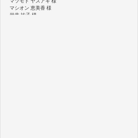
マシオン 恵美香 様
岩井 祐子 様
吉村 隆子 様
新城 靖 様
青木 要 様
T.Y. 様
K.O. 様
Y.S. 様
Y.N. 様
y.m. 様
R.N. 様
J.M. 様
T.N. 様
Y.T. 様
T.K. 様
ASAKO TAKAESU 様
マシオン恵美香 様
平野智生 様
山本賢二 様
吉住俊昭 様