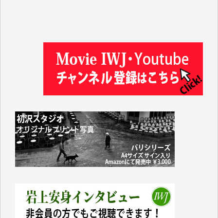
徳山匡 様
金 盛起 様
塩川 晃平 様
松本益美 様
井出 隆太 様
及川昭男 様
岩井祐子 様
藤田英之 様
藤岡比左志 様
井出 隆太 様
小池説夫 様
アオキカナメ 様
諸般の事情によりIWJ会費払えず今は非会員です。市
民側に立つ講演会にIWJのカメラマンをよく拝見して
おります。コンテンツが失われるのはあまりにもった
いない。少しでもお役立てください。（H.O.様）
今日、僅かですがカンパしました。（T.M.様）