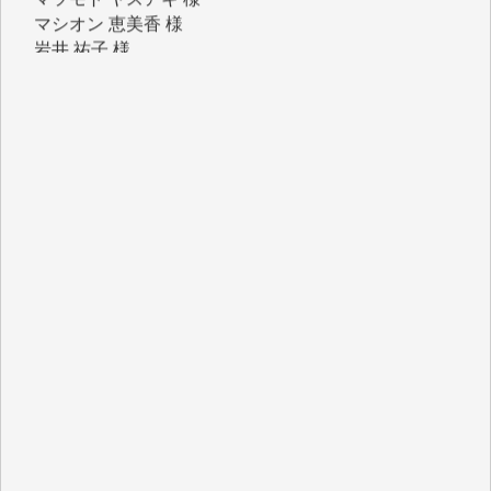
岩井 祐子 様
吉村 隆子 様
新城 靖 様
青木 要 様
T.Y. 様
K.O. 様
Y.S. 様
Y.N. 様
y.m. 様
R.N. 様
J.M. 様
T.N. 様
Y.T. 様
T.K. 様
ASAKO TAKAESU 様
マシオン恵美香 様
平野智生 様
山本賢二 様
吉住俊昭 様