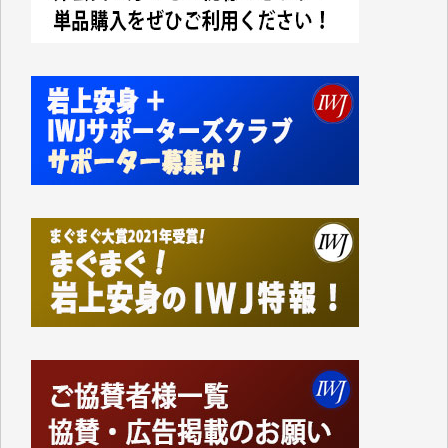
今日、僅かですがカンパしました。IWJの危機を乗り
切るには到底及ばない額ですが病気の妻を抱えている
私にとっては精一杯のカンパです。
かねてよりIWJが発してきた膨大な取材記事や解説記
事、そして各界の方々とのインタビューは大袈裟では
なく、極めて重要な知的財産だと思っています。
Windows7の頃はIWJの動画もRealPlayerで録画でき
て、かなりの動画をDVDに焼きこんで保存していま
した。
しかし、それが出来なくなって以降はExcelなどを使
ってハイパーリンクを張り、重要と思われる記事にい
つでも簡単にアクセスできるようにして来ました。し
かし、それができるのもコンテンツがサーバーに保存
されているからこそのことであり、そのサーバーが使
えなくなってしまえば二度と視ることが出来なくなっ
てしまいます。
「何とかしなければ、何とかしてほしい。」と思いな
がらも前述した事情でどうにもならない自分の非力に
歯ぎしりするばかりです。（T.M.様）