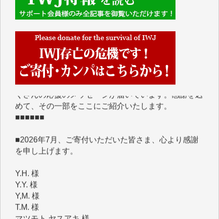
■■■■■■
IWJには、ご寄付・カンパをいただいた方々より、た
くさんの応援のメッセージが届いています。感謝を込
めて、その一部をここにご紹介いたします。
■■■■■■
■2026年7月、ご寄付いただいた皆さま、心より感謝
を申し上げます。
Y.H. 様
Y.Y. 様
Y,M. 様
T.M. 様
マツモト ヤスアキ 様
マシオン 恵美香 様