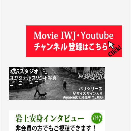
徳山匡 様
金 盛起 様
塩川 晃平 様
松本益美 様
井出 隆太 様
及川昭男 様
岩井祐子 様
藤田英之 様
藤岡比左志 様
井出 隆太 様
小池説夫 様
アオキカナメ 様
諸般の事情によりIWJ会費払えず今は非会員です。市
民側に立つ講演会にIWJのカメラマンをよく拝見して
おります。コンテンツが失われるのはあまりにもった
いない。少しでもお役立てください。（H.O.様）
今日、僅かですがカンパしました。（T.M.様）