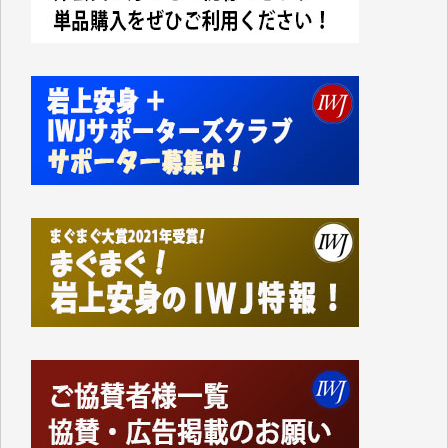
今日、僅かですがカンパしました。IWJの危機を乗り
切るには到底及ばない額ですが病気の妻を抱えている
私にとっては精一杯のカンパです。
かねてよりIWJが発してきた膨大な取材記事や解説記
事、そして各界の方々とのインタビューは大袈裟では
なく、極めて重要な知的財産だと思っています。
Windows7の頃はIWJの動画もRealPlayerで録画でき
て、かなりの動画をDVDに焼きこんで保存していま
した。
しかし、それが出来なくなって以降はExcelなどを使
ってハイパーリンクを張り、重要と思われる記事にい
つでも簡単にアクセスできるようにして来ました。し
かし、それができるのもコンテンツがサーバーに保存
されているからこそのことであり、そのサーバーが使
えなくなってしまえば二度と視ることが出来なくなっ
てしまいます。
「何とかしなければ、何とかしてほしい。」と思いな
がらも前述した事情でどうにもならない自分の非力に
歯ぎしりするばかりです。（T.M.様）