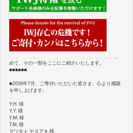
■■■■■■
IWJには、ご寄付・カンパをいただいた方々より、た
くさんの応援のメッセージが届いています。感謝を込
めて、その一部をここにご紹介いたします。
■■■■■■
■2026年7月、ご寄付いただいた皆さま、心より感謝
を申し上げます。
Y.H. 様
Y.Y. 様
Y,M. 様
T.M. 様
マツモト ヤスアキ 様
マシオン 恵美香 様