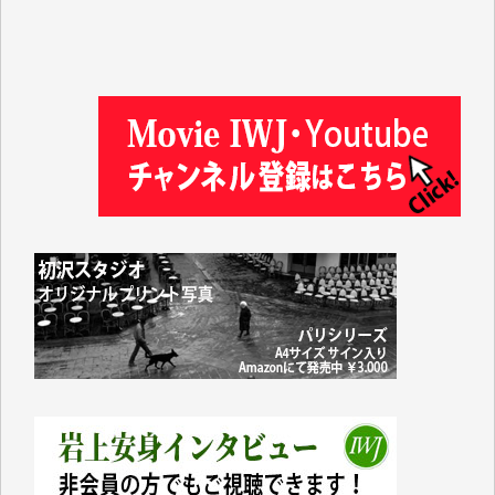
徳山匡 様
金 盛起 様
塩川 晃平 様
松本益美 様
井出 隆太 様
及川昭男 様
岩井祐子 様
藤田英之 様
藤岡比左志 様
井出 隆太 様
小池説夫 様
アオキカナメ 様
諸般の事情によりIWJ会費払えず今は非会員です。市
民側に立つ講演会にIWJのカメラマンをよく拝見して
おります。コンテンツが失われるのはあまりにもった
いない。少しでもお役立てください。（H.O.様）
今日、僅かですがカンパしました。（T.M.様）