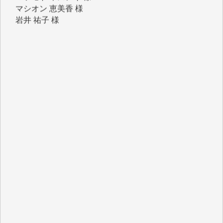
岩井 祐子 様
吉村 隆子 様
新城 靖 様
青木 要 様
T.Y. 様
K.O. 様
Y.S. 様
Y.N. 様
y.m. 様
R.N. 様
J.M. 様
T.N. 様
Y.T. 様
T.K. 様
ASAKO TAKAESU 様
マシオン恵美香 様
平野智生 様
山本賢二 様
吉住俊昭 様