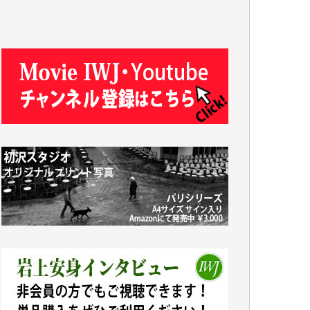
T.N. 様
Y.T. 様
T.K. 様
ASAKO TAKAESU 様
マシオン恵美香 様
平野智生 様
山本賢二 様
吉住俊昭 様
徳山匡 様
金 盛起 様
塩川 晃平 様
松本益美 様
井出 隆太 様
及川昭男 様
岩井祐子 様
藤田英之 様
藤岡比左志 様
井出 隆太 様
小池説夫 様