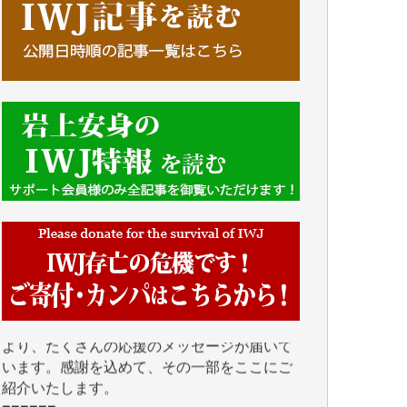
■■■■■■
IWJには、ご寄付・カンパをいただいた方々
より、たくさんの応援のメッセージが届いて
います。感謝を込めて、その一部をここにご
紹介いたします。
■■■■■■