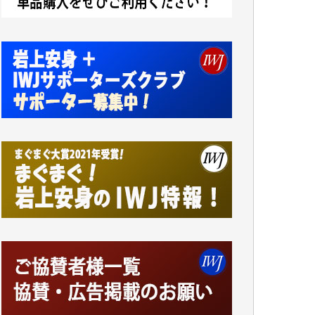
アオキカナメ 様
諸般の事情によりIWJ会費払えず今は非会員
です。市民側に立つ講演会にIWJのカメラマ
ンをよく拝見しております。コンテンツが失
われるのはあまりにもったいない。少しでも
お役立てください。（H.O.様）
今日、僅かですがカンパしました。（T.M.
様）
今日、僅かですがカンパしました。IWJの危
機を乗り切るには到底及ばない額ですが病気
の妻を抱えている私にとっては精一杯のカン
パです。
かねてよりIWJが発してきた膨大な取材記事
や解説記事、そして各界の方々とのインタビ
ューは大袈裟ではなく、極めて重要な知的財
産だと思っています。
Windows7の頃はIWJの動画もRealPlayerで録