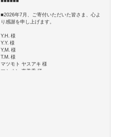
■2026年7月、ご寄付いただいた皆さま、心よ
り感謝を申し上げます。
Y.H. 様
Y.Y. 様
Y,M. 様
T.M. 様
マツモト ヤスアキ 様
マシオン 恵美香 様
岩井 祐子 様
吉村 隆子 様
新城 靖 様
青木 要 様
T.Y. 様
K.O. 様
Y.S. 様
Y.N. 様
y.m. 様
R.N. 様
J.M. 様