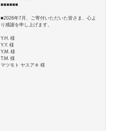
■2026年7月、ご寄付いただいた皆さま、心よ
り感謝を申し上げます。
Y.H. 様
Y.Y. 様
Y,M. 様
T.M. 様
マツモト ヤスアキ 様
マシオン 恵美香 様
岩井 祐子 様
吉村 隆子 様
新城 靖 様
青木 要 様
T.Y. 様
K.O. 様
Y.S. 様
Y.N. 様
y.m. 様
R.N. 様