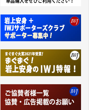
アオキカナメ 様
諸般の事情によりIWJ会費払えず今は非会員
です。市民側に立つ講演会にIWJのカメラマ
ンをよく拝見しております。コンテンツが失
われるのはあまりにもったいない。少しでも
お役立てください。（H.O.様）
今日、僅かですがカンパしました。（T.M.
様）
今日、僅かですがカンパしました。IWJの危
機を乗り切るには到底及ばない額ですが病気
の妻を抱えている私にとっては精一杯のカン
パです。
かねてよりIWJが発してきた膨大な取材記事
や解説記事、そして各界の方々とのインタビ
ューは大袈裟ではなく、極めて重要な知的財
産だと思っています。