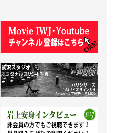
J.M. 様
T.N. 様
Y.T. 様
T.K. 様
ASAKO TAKAESU 様
マシオン恵美香 様
平野智生 様
山本賢二 様
吉住俊昭 様
徳山匡 様
金 盛起 様
塩川 晃平 様
松本益美 様
井出 隆太 様
及川昭男 様
岩井祐子 様
藤田英之 様
藤岡比左志 様
井出 隆太 様
小池説夫 様