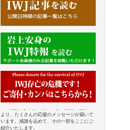
■■■■■■
IWJには、ご寄付・カンパをいただいた方々
より、たくさんの応援のメッセージが届いて
います。感謝を込めて、その一部をここにご
紹介いたします。
■■■■■■