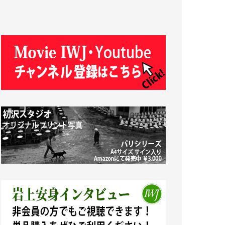
J.M. 様
T.N. 様
Y.T. 様
T.K. 様
ASAKO TAKAESU 様
マシオン恵美香 様
平野智生 様
山本賢二 様
吉住俊昭 様
徳山匡 様
金 盛起 様
塩川 晃平 様
松本益美 様
井出 隆太 様
及川昭男 様
岩井祐子 様
藤田英之 様
藤岡比左志 様
井出 隆太 様