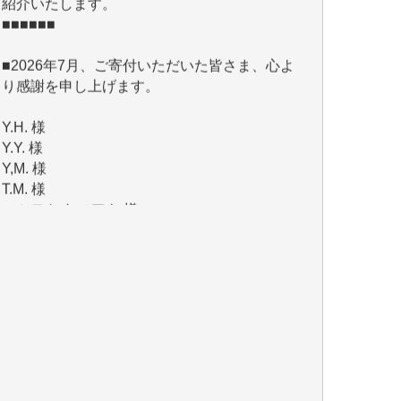
■2026年7月、ご寄付いただいた皆さま、心よ
り感謝を申し上げます。
Y.H. 様
Y.Y. 様
Y,M. 様
T.M. 様
マツモト ヤスアキ 様
マシオン 恵美香 様
岩井 祐子 様
吉村 隆子 様
新城 靖 様
青木 要 様
T.Y. 様
K.O. 様
Y.S. 様
Y.N. 様
y.m. 様
R.N. 様