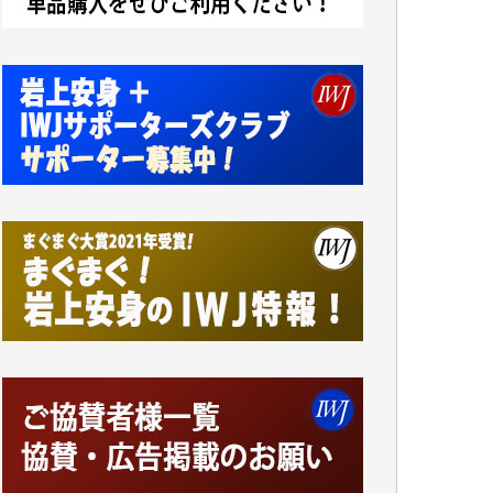
小池説夫 様
アオキカナメ 様
諸般の事情によりIWJ会費払えず今は非会員
です。市民側に立つ講演会にIWJのカメラマ
ンをよく拝見しております。コンテンツが失
われるのはあまりにもったいない。少しでも
お役立てください。（H.O.様）
今日、僅かですがカンパしました。（T.M.
様）
今日、僅かですがカンパしました。IWJの危
機を乗り切るには到底及ばない額ですが病気
の妻を抱えている私にとっては精一杯のカン
パです。
かねてよりIWJが発してきた膨大な取材記事
や解説記事、そして各界の方々とのインタビ
ューは大袈裟ではなく、極めて重要な知的財
産だと思っています。