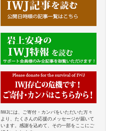
■■■■■■
IWJには、ご寄付・カンパをいただいた方々
より、たくさんの応援のメッセージが届いて
います。感謝を込めて、その一部をここにご
紹介いたします。
■■■■■■