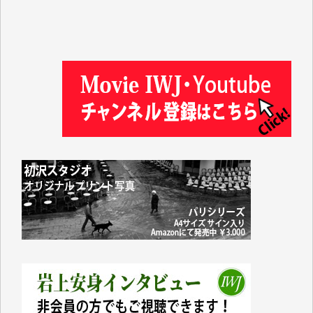
金 盛起 様
塩川 晃平 様
松本益美 様
井出 隆太 様
及川昭男 様
岩井祐子 様
藤田英之 様
藤岡比左志 様
井出 隆太 様
小池説夫 様
アオキカナメ 様
諸般の事情によりIWJ会費払えず今は非会員です。市
民側に立つ講演会にIWJのカメラマンをよく拝見して
おります。コンテンツが失われるのはあまりにもった
いない。少しでもお役立てください。（H.O.様）
今日、僅かですがカンパしました。（T.M.様）