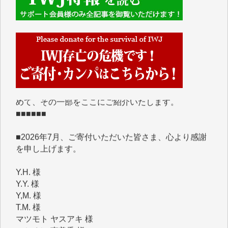
■■■■■■
IWJには、ご寄付・カンパをいただいた方々より、た
くさんの応援のメッセージが届いています。感謝を込
めて、その一部をここにご紹介いたします。
■■■■■■
■2026年7月、ご寄付いただいた皆さま、心より感謝
を申し上げます。
Y.H. 様
Y.Y. 様
Y,M. 様
T.M. 様
マツモト ヤスアキ 様
マシオン 恵美香 様