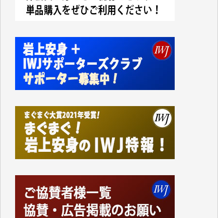
今日、僅かですがカンパしました。IWJの危機を乗り
切るには到底及ばない額ですが病気の妻を抱えている
私にとっては精一杯のカンパです。
かねてよりIWJが発してきた膨大な取材記事や解説記
事、そして各界の方々とのインタビューは大袈裟では
なく、極めて重要な知的財産だと思っています。
Windows7の頃はIWJの動画もRealPlayerで録画でき
て、かなりの動画をDVDに焼きこんで保存していま
した。
しかし、それが出来なくなって以降はExcelなどを使
ってハイパーリンクを張り、重要と思われる記事にい
つでも簡単にアクセスできるようにして来ました。し
かし、それができるのもコンテンツがサーバーに保存
されているからこそのことであり、そのサーバーが使
えなくなってしまえば二度と視ることが出来なくなっ
てしまいます。
「何とかしなければ、何とかしてほしい。」と思いな
がらも前述した事情でどうにもならない自分の非力に
歯ぎしりするばかりです。（T.M.様）