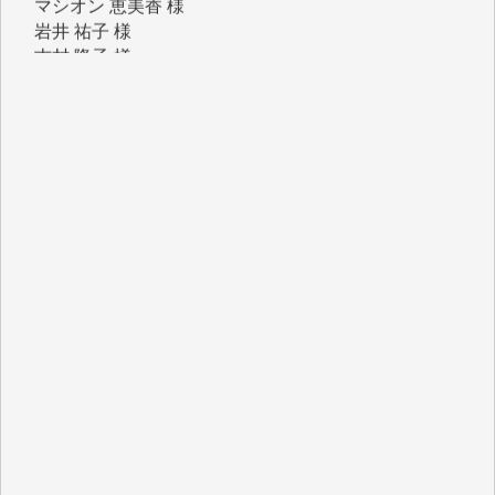
岩井 祐子 様
吉村 隆子 様
新城 靖 様
青木 要 様
T.Y. 様
K.O. 様
Y.S. 様
Y.N. 様
y.m. 様
R.N. 様
J.M. 様
T.N. 様
Y.T. 様
T.K. 様
ASAKO TAKAESU 様
マシオン恵美香 様
平野智生 様
山本賢二 様
吉住俊昭 様
徳山匡 様