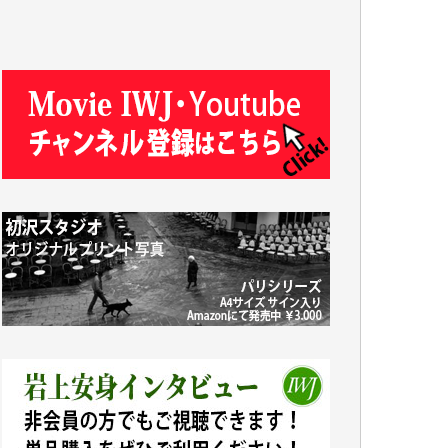
T.N. 様
Y.T. 様
T.K. 様
ASAKO TAKAESU 様
マシオン恵美香 様
平野智生 様
山本賢二 様
吉住俊昭 様
徳山匡 様
金 盛起 様
塩川 晃平 様
松本益美 様
井出 隆太 様
及川昭男 様
岩井祐子 様
藤田英之 様
藤岡比左志 様
井出 隆太 様
小池説夫 様