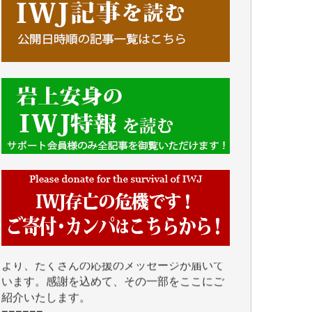
■■■■■■
IWJには、ご寄付・カンパをいただいた方々
より、たくさんの応援のメッセージが届いて
います。感謝を込めて、その一部をここにご
紹介いたします。
■■■■■■