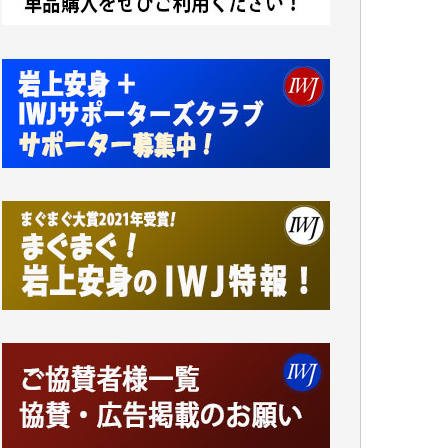
アオキカナメ 様
諸般の事情によりIWJ会費払えず今は非会員
です。市民側に立つ講演会にIWJのカメラマ
ンをよく拝見しております。コンテンツが失
われるのはあまりにもったいない。少しでも
お役立てください。（H.O.様）
今日、僅かですがカンパしました。（T.M.
様）
今日、僅かですがカンパしました。IWJの危
機を乗り切るには到底及ばない額ですが病気
の妻を抱えている私にとっては精一杯のカン
パです。
かねてよりIWJが発してきた膨大な取材記事
や解説記事、そして各界の方々とのインタビ
ューは大袈裟ではなく、極めて重要な知的財
産だと思っています。
Windows7の頃はIWJの動画もRealPlayerで録