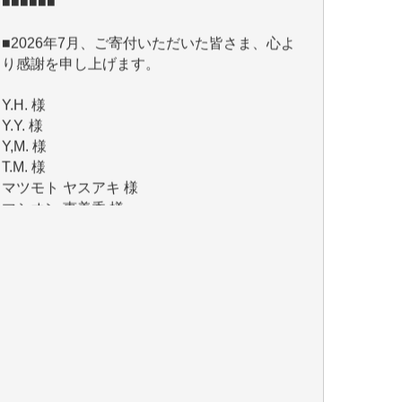
■2026年7月、ご寄付いただいた皆さま、心よ
り感謝を申し上げます。
Y.H. 様
Y.Y. 様
Y,M. 様
T.M. 様
マツモト ヤスアキ 様
マシオン 恵美香 様
岩井 祐子 様
吉村 隆子 様
新城 靖 様
青木 要 様
T.Y. 様
K.O. 様
Y.S. 様
Y.N. 様
y.m. 様
R.N. 様
J.M. 様