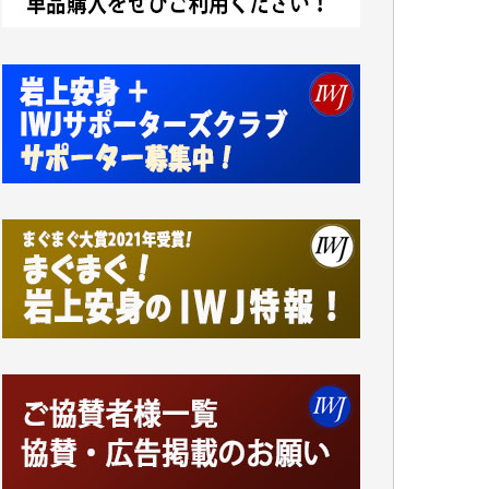
諸般の事情によりIWJ会費払えず今は非会員
です。市民側に立つ講演会にIWJのカメラマ
ンをよく拝見しております。コンテンツが失
われるのはあまりにもったいない。少しでも
お役立てください。（H.O.様）
今日、僅かですがカンパしました。（T.M.
様）
今日、僅かですがカンパしました。IWJの危
機を乗り切るには到底及ばない額ですが病気
の妻を抱えている私にとっては精一杯のカン
パです。
かねてよりIWJが発してきた膨大な取材記事
や解説記事、そして各界の方々とのインタビ
ューは大袈裟ではなく、極めて重要な知的財
産だと思っています。
Windows7の頃はIWJの動画もRealPlayerで録
画できて、かなりの動画をDVDに焼きこんで