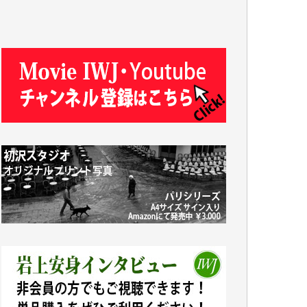
Y.T. 様
T.K. 様
ASAKO TAKAESU 様
マシオン恵美香 様
平野智生 様
山本賢二 様
吉住俊昭 様
徳山匡 様
金 盛起 様
塩川 晃平 様
松本益美 様
井出 隆太 様
及川昭男 様
岩井祐子 様
藤田英之 様
藤岡比左志 様
井出 隆太 様
小池説夫 様
アオキカナメ 様