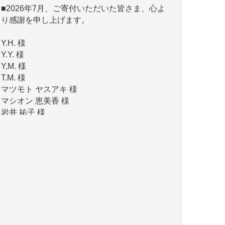
Y.H. 様
Y.Y. 様
Y,M. 様
T.M. 様
マツモト ヤスアキ 様
マシオン 恵美香 様
岩井 祐子 様
吉村 隆子 様
新城 靖 様
青木 要 様
T.Y. 様
K.O. 様
Y.S. 様
Y.N. 様
y.m. 様
R.N. 様
J.M. 様
T.N. 様