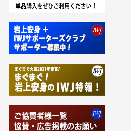
なく、極めて重要な知的財産だと思っています。
Windows7の頃はIWJの動画もRealPlayerで録画でき
て、かなりの動画をDVDに焼きこんで保存していま
した。
しかし、それが出来なくなって以降はExcelなどを使
ってハイパーリンクを張り、重要と思われる記事にい
つでも簡単にアクセスできるようにして来ました。し
かし、それができるのもコンテンツがサーバーに保存
されているからこそのことであり、そのサーバーが使
えなくなってしまえば二度と視ることが出来なくなっ
てしまいます。
「何とかしなければ、何とかしてほしい。」と思いな
がらも前述した事情でどうにもならない自分の非力に
歯ぎしりするばかりです。（T.M.様）
いつもまともな報道、ありがとうございます。（新城
靖 様）