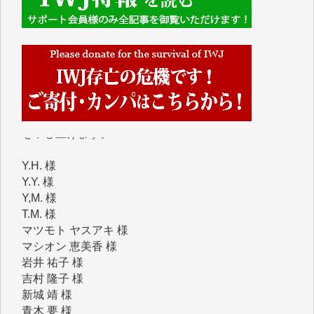
■■■■■■
IWJには、ご寄付・カンパをいただいた方々より、た
くさんの応援のメッセージが届いています。感謝を込
めて、その一部をここにご紹介いたします。
■■■■■■
■2026年7月、ご寄付いただいた皆さま、心より感謝
を申し上げます。
Y.H. 様
Y.Y. 様
Y,M. 様
T.M. 様
マツモト ヤスアキ 様
マシオン 恵美香 様
岩井 祐子 様
吉村 隆子 様
新城 靖 様
青木 要 様
T.Y. 様