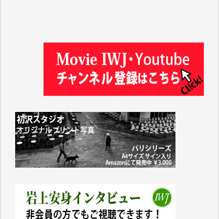
及川昭男 様
岩井祐子 様
藤田英之 様
藤岡比左志 様
井出 隆太 様
小池説夫 様
アオキカナメ 様
諸般の事情によりIWJ会費払えず今は非会員です。市
民側に立つ講演会にIWJのカメラマンをよく拝見して
おります。コンテンツが失われるのはあまりにもった
いない。少しでもお役立てください。（H.O.様）
今日、僅かですがカンパしました。（T.M.様）
今日、僅かですがカンパしました。IWJの危機を乗り
切るには到底及ばない額ですが病気の妻を抱えている
私にとっては精一杯のカンパです。
かねてよりIWJが発してきた膨大な取材記事や解説記
事、そして各界の方々とのインタビューは大袈裟では