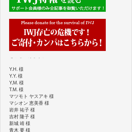
IWJには、ご寄付・カンパをいただいた方々より、た
くさんの応援のメッセージが届いています。感謝を込
めて、その一部をここにご紹介いたします。
■■■■■■
■2026年7月、ご寄付いただいた皆さま、心より感謝
を申し上げます。
Y.H. 様
Y.Y. 様
Y,M. 様
T.M. 様
マツモト ヤスアキ 様
マシオン 恵美香 様
岩井 祐子 様
吉村 隆子 様
新城 靖 様
青木 要 様
T.Y. 様