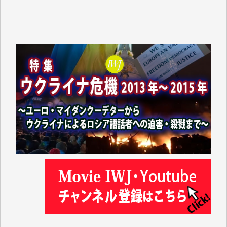
岩井祐子 様
藤田英之 様
藤岡比左志 様
井出 隆太 様
小池説夫 様
アオキカナメ 様
諸般の事情によりIWJ会費払えず今は非会員です。市
民側に立つ講演会にIWJのカメラマンをよく拝見して
おります。コンテンツが失われるのはあまりにもった
いない。少しでもお役立てください。（H.O.様）
今日、僅かですがカンパしました。（T.M.様）
今日、僅かですがカンパしました。IWJの危機を乗り
切るには到底及ばない額ですが病気の妻を抱えている
私にとっては精一杯のカンパです。
かねてよりIWJが発してきた膨大な取材記事や解説記
事、そして各界の方々とのインタビューは大袈裟では