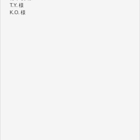
K.O. 様
Y.S. 様
Y.N. 様
y.m. 様
R.N. 様
J.M. 様
T.N. 様
Y.T. 様
T.K. 様
ASAKO TAKAESU 様
マシオン恵美香 様
平野智生 様
山本賢二 様
吉住俊昭 様
徳山匡 様
金 盛起 様
塩川 晃平 様
松本益美 様
井出 隆太 様
及川昭男 様