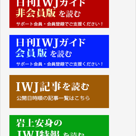
■■■■■■