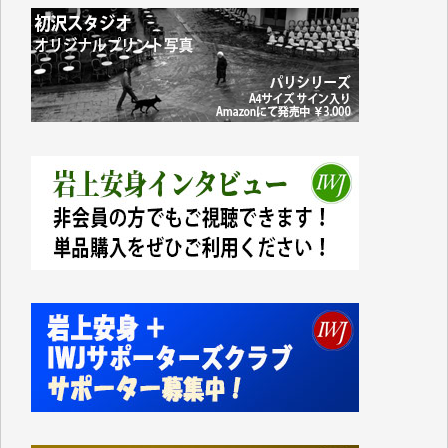
なく、極めて重要な知的財産だと思っています。
Windows7の頃はIWJの動画もRealPlayerで録画でき
て、かなりの動画をDVDに焼きこんで保存していま
した。
しかし、それが出来なくなって以降はExcelなどを使
ってハイパーリンクを張り、重要と思われる記事にい
つでも簡単にアクセスできるようにして来ました。し
かし、それができるのもコンテンツがサーバーに保存
されているからこそのことであり、そのサーバーが使
えなくなってしまえば二度と視ることが出来なくなっ
てしまいます。
「何とかしなければ、何とかしてほしい。」と思いな
がらも前述した事情でどうにもならない自分の非力に
歯ぎしりするばかりです。（T.M.様）
いつもまともな報道、ありがとうございます。（新城
靖 様）