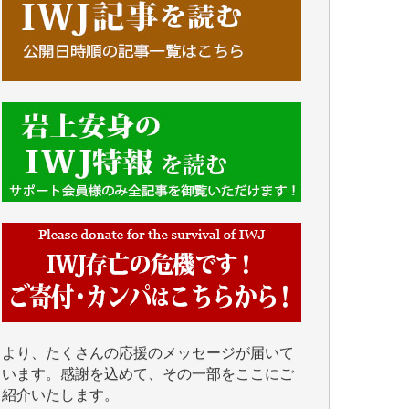
■■■■■■
IWJには、ご寄付・カンパをいただいた方々
より、たくさんの応援のメッセージが届いて
います。感謝を込めて、その一部をここにご
紹介いたします。
■■■■■■