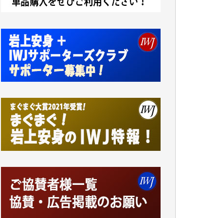
アオキカナメ 様
諸般の事情によりIWJ会費払えず今は非会員
です。市民側に立つ講演会にIWJのカメラマ
ンをよく拝見しております。コンテンツが失
われるのはあまりにもったいない。少しでも
お役立てください。（H.O.様）
今日、僅かですがカンパしました。（T.M.
様）
今日、僅かですがカンパしました。IWJの危
機を乗り切るには到底及ばない額ですが病気
の妻を抱えている私にとっては精一杯のカン
パです。
かねてよりIWJが発してきた膨大な取材記事
や解説記事、そして各界の方々とのインタビ
ューは大袈裟ではなく、極めて重要な知的財
産だと思っています。