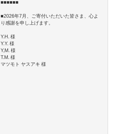
■2026年7月、ご寄付いただいた皆さま、心よ
り感謝を申し上げます。
Y.H. 様
Y.Y. 様
Y,M. 様
T.M. 様
マツモト ヤスアキ 様
マシオン 恵美香 様
岩井 祐子 様
吉村 隆子 様
新城 靖 様
青木 要 様
T.Y. 様
K.O. 様
Y.S. 様
Y.N. 様
y.m. 様
R.N. 様