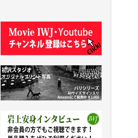
J.M. 様
T.N. 様
Y.T. 様
T.K. 様
ASAKO TAKAESU 様
マシオン恵美香 様
平野智生 様
山本賢二 様
吉住俊昭 様
徳山匡 様
金 盛起 様
塩川 晃平 様
松本益美 様
井出 隆太 様
及川昭男 様
岩井祐子 様
藤田英之 様
藤岡比左志 様
井出 隆太 様
小池説夫 様