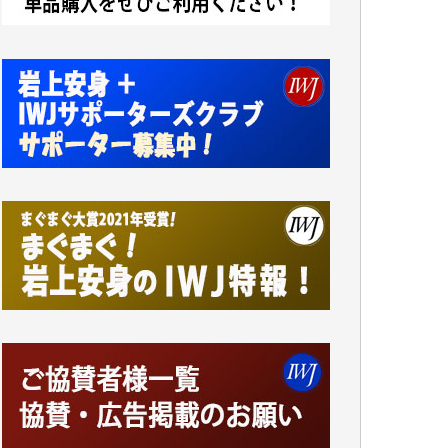
ンをよく拝見しております。コンテンツが失
われるのはあまりにもったいない。少しでも
お役立てください。（H.O.様）
今日、僅かですがカンパしました。（T.M.
様）
今日、僅かですがカンパしました。IWJの危
機を乗り切るには到底及ばない額ですが病気
の妻を抱えている私にとっては精一杯のカン
パです。
かねてよりIWJが発してきた膨大な取材記事
や解説記事、そして各界の方々とのインタビ
ューは大袈裟ではなく、極めて重要な知的財
産だと思っています。
Windows7の頃はIWJの動画もRealPlayerで録
画できて、かなりの動画をDVDに焼きこんで
保存していました。
しかし、それが出来なくなって以降はExcelな