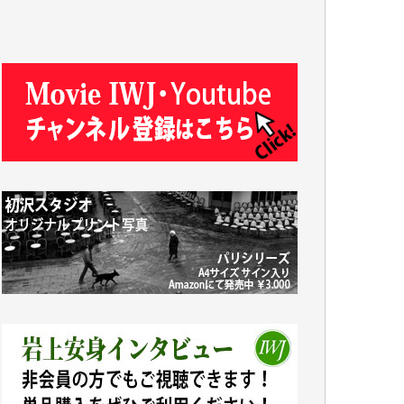
ASAKO TAKAESU 様
マシオン恵美香 様
平野智生 様
山本賢二 様
吉住俊昭 様
徳山匡 様
金 盛起 様
塩川 晃平 様
松本益美 様
井出 隆太 様
及川昭男 様
岩井祐子 様
藤田英之 様
藤岡比左志 様
井出 隆太 様
小池説夫 様
アオキカナメ 様
諸般の事情によりIWJ会費払えず今は非会員
です。市民側に立つ講演会にIWJのカメラマ