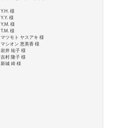
Y.Y. 様
Y,M. 様
T.M. 様
マツモト ヤスアキ 様
マシオン 恵美香 様
岩井 祐子 様
吉村 隆子 様
新城 靖 様
青木 要 様
T.Y. 様
K.O. 様
Y.S. 様
Y.N. 様
y.m. 様
R.N. 様
J.M. 様
T.N. 様
Y.T. 様
T.K. 様