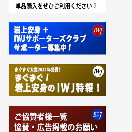
今日、僅かですがカンパしました。IWJの危機を乗り
切るには到底及ばない額ですが病気の妻を抱えている
私にとっては精一杯のカンパです。
かねてよりIWJが発してきた膨大な取材記事や解説記
事、そして各界の方々とのインタビューは大袈裟では
なく、極めて重要な知的財産だと思っています。
Windows7の頃はIWJの動画もRealPlayerで録画でき
て、かなりの動画をDVDに焼きこんで保存していま
した。
しかし、それが出来なくなって以降はExcelなどを使
ってハイパーリンクを張り、重要と思われる記事にい
つでも簡単にアクセスできるようにして来ました。し
かし、それができるのもコンテンツがサーバーに保存
されているからこそのことであり、そのサーバーが使
えなくなってしまえば二度と視ることが出来なくなっ
てしまいます。
「何とかしなければ、何とかしてほしい。」と思いな
がらも前述した事情でどうにもならない自分の非力に
歯ぎしりするばかりです。（T.M.様）