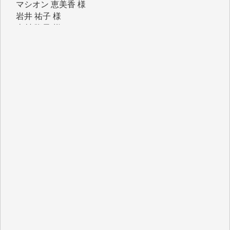
岩井 祐子 様
吉村 隆子 様
新城 靖 様
青木 要 様
T.Y. 様
K.O. 様
Y.S. 様
Y.N. 様
y.m. 様
R.N. 様
J.M. 様
T.N. 様
Y.T. 様
T.K. 様
ASAKO TAKAESU 様
マシオン恵美香 様
平野智生 様
山本賢二 様
吉住俊昭 様
徳山匡 様