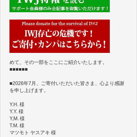
■■■■■■
IWJには、ご寄付・カンパをいただいた方々より、た
くさんの応援のメッセージが届いています。感謝を込
めて、その一部をここにご紹介いたします。
■■■■■■
■2026年7月、ご寄付いただいた皆さま、心より感謝
を申し上げます。
Y.H. 様
Y.Y. 様
Y,M. 様
T.M. 様
マツモト ヤスアキ 様
マシオン 恵美香 様