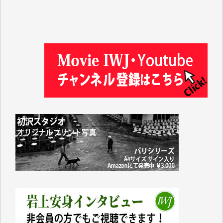
金 盛起 様
塩川 晃平 様
松本益美 様
井出 隆太 様
及川昭男 様
岩井祐子 様
藤田英之 様
藤岡比左志 様
井出 隆太 様
小池説夫 様
アオキカナメ 様
諸般の事情によりIWJ会費払えず今は非会員です。市
民側に立つ講演会にIWJのカメラマンをよく拝見して
おります。コンテンツが失われるのはあまりにもった
いない。少しでもお役立てください。（H.O.様）
今日、僅かですがカンパしました。（T.M.様）