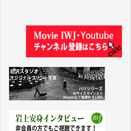
徳山匡 様
金 盛起 様
塩川 晃平 様
松本益美 様
井出 隆太 様
及川昭男 様
岩井祐子 様
藤田英之 様
藤岡比左志 様
井出 隆太 様
小池説夫 様
アオキカナメ 様
諸般の事情によりIWJ会費払えず今は非会員です。市
民側に立つ講演会にIWJのカメラマンをよく拝見して
おります。コンテンツが失われるのはあまりにもった
いない。少しでもお役立てください。（H.O.様）
今日、僅かですがカンパしました。（T.M.様）