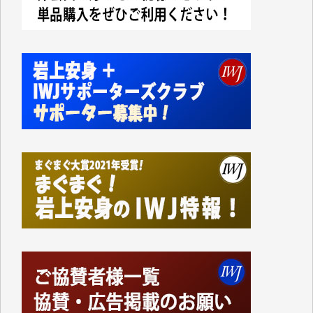
今日、僅かですがカンパしました。IWJの危機を乗り
切るには到底及ばない額ですが病気の妻を抱えている
私にとっては精一杯のカンパです。
かねてよりIWJが発してきた膨大な取材記事や解説記
事、そして各界の方々とのインタビューは大袈裟では
なく、極めて重要な知的財産だと思っています。
Windows7の頃はIWJの動画もRealPlayerで録画でき
て、かなりの動画をDVDに焼きこんで保存していま
した。
しかし、それが出来なくなって以降はExcelなどを使
ってハイパーリンクを張り、重要と思われる記事にい
つでも簡単にアクセスできるようにして来ました。し
かし、それができるのもコンテンツがサーバーに保存
されているからこそのことであり、そのサーバーが使
えなくなってしまえば二度と視ることが出来なくなっ
てしまいます。
「何とかしなければ、何とかしてほしい。」と思いな
がらも前述した事情でどうにもならない自分の非力に
歯ぎしりするばかりです。（T.M.様）