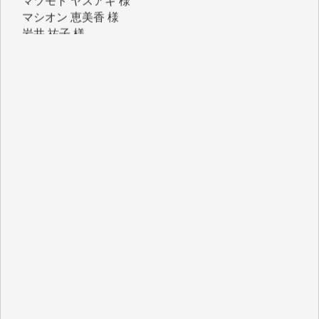
マシオン 恵美香 様
岩井 祐子 様
吉村 隆子 様
新城 靖 様
青木 要 様
T.Y. 様
K.O. 様
Y.S. 様
Y.N. 様
y.m. 様
R.N. 様
J.M. 様
T.N. 様
Y.T. 様
T.K. 様
ASAKO TAKAESU 様
マシオン恵美香 様
平野智生 様
山本賢二 様
吉住俊昭 様