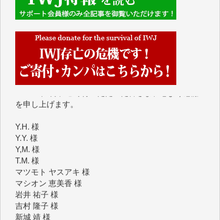
■■■■■■
IWJには、ご寄付・カンパをいただいた方々より、た
くさんの応援のメッセージが届いています。感謝を込
めて、その一部をここにご紹介いたします。
■■■■■■
■2026年7月、ご寄付いただいた皆さま、心より感謝
を申し上げます。
Y.H. 様
Y.Y. 様
Y,M. 様
T.M. 様
マツモト ヤスアキ 様
マシオン 恵美香 様
岩井 祐子 様
吉村 隆子 様
新城 靖 様
青木 要 様