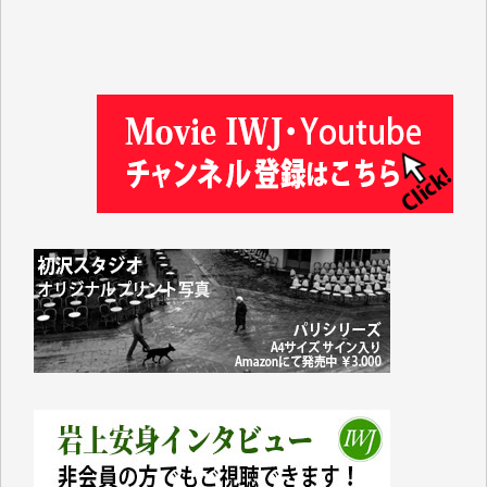
井出 隆太 様
及川昭男 様
岩井祐子 様
藤田英之 様
藤岡比左志 様
井出 隆太 様
小池説夫 様
アオキカナメ 様
諸般の事情によりIWJ会費払えず今は非会員です。市
民側に立つ講演会にIWJのカメラマンをよく拝見して
おります。コンテンツが失われるのはあまりにもった
いない。少しでもお役立てください。（H.O.様）
今日、僅かですがカンパしました。（T.M.様）
今日、僅かですがカンパしました。IWJの危機を乗り
切るには到底及ばない額ですが病気の妻を抱えている
私にとっては精一杯のカンパです。
かねてよりIWJが発してきた膨大な取材記事や解説記