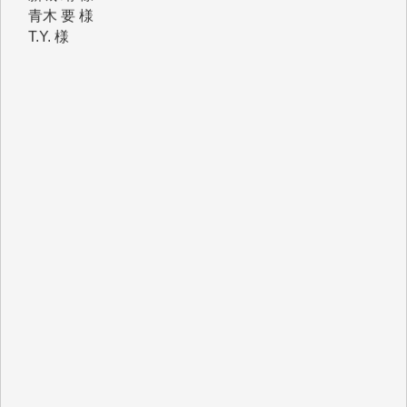
T.Y. 様
K.O. 様
Y.S. 様
Y.N. 様
y.m. 様
R.N. 様
J.M. 様
T.N. 様
Y.T. 様
T.K. 様
ASAKO TAKAESU 様
マシオン恵美香 様
平野智生 様
山本賢二 様
吉住俊昭 様
徳山匡 様
金 盛起 様
塩川 晃平 様
松本益美 様