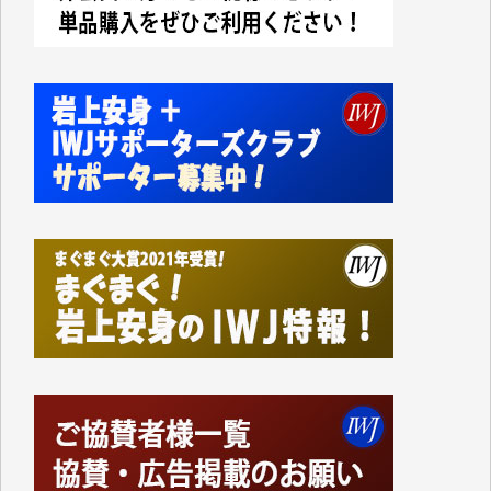
事、そして各界の方々とのインタビューは大袈裟では
なく、極めて重要な知的財産だと思っています。
Windows7の頃はIWJの動画もRealPlayerで録画でき
て、かなりの動画をDVDに焼きこんで保存していま
した。
しかし、それが出来なくなって以降はExcelなどを使
ってハイパーリンクを張り、重要と思われる記事にい
つでも簡単にアクセスできるようにして来ました。し
かし、それができるのもコンテンツがサーバーに保存
されているからこそのことであり、そのサーバーが使
えなくなってしまえば二度と視ることが出来なくなっ
てしまいます。
「何とかしなければ、何とかしてほしい。」と思いな
がらも前述した事情でどうにもならない自分の非力に
歯ぎしりするばかりです。（T.M.様）
いつもまともな報道、ありがとうございます。（新城
靖 様）