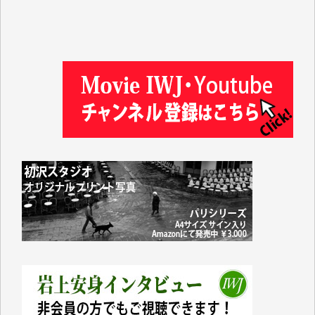
徳山匡 様
金 盛起 様
塩川 晃平 様
松本益美 様
井出 隆太 様
及川昭男 様
岩井祐子 様
藤田英之 様
藤岡比左志 様
井出 隆太 様
小池説夫 様
アオキカナメ 様
諸般の事情によりIWJ会費払えず今は非会員です。市
民側に立つ講演会にIWJのカメラマンをよく拝見して
おります。コンテンツが失われるのはあまりにもった
いない。少しでもお役立てください。（H.O.様）
今日、僅かですがカンパしました。（T.M.様）