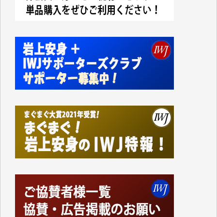
今日、僅かですがカンパしました。IWJの危機を乗り
切るには到底及ばない額ですが病気の妻を抱えている
私にとっては精一杯のカンパです。
かねてよりIWJが発してきた膨大な取材記事や解説記
事、そして各界の方々とのインタビューは大袈裟では
なく、極めて重要な知的財産だと思っています。
Windows7の頃はIWJの動画もRealPlayerで録画でき
て、かなりの動画をDVDに焼きこんで保存していま
した。
しかし、それが出来なくなって以降はExcelなどを使
ってハイパーリンクを張り、重要と思われる記事にい
つでも簡単にアクセスできるようにして来ました。し
かし、それができるのもコンテンツがサーバーに保存
されているからこそのことであり、そのサーバーが使
えなくなってしまえば二度と視ることが出来なくなっ
てしまいます。
「何とかしなければ、何とかしてほしい。」と思いな
がらも前述した事情でどうにもならない自分の非力に
歯ぎしりするばかりです。（T.M.様）