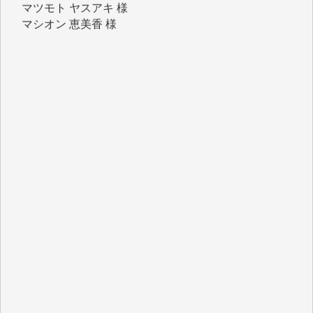
マシオン 恵美香 様
岩井 祐子 様
吉村 隆子 様
新城 靖 様
青木 要 様
T.Y. 様
K.O. 様
Y.S. 様
Y.N. 様
y.m. 様
R.N. 様
J.M. 様
T.N. 様
Y.T. 様
T.K. 様
ASAKO TAKAESU 様
マシオン恵美香 様
平野智生 様
山本賢二 様
吉住俊昭 様