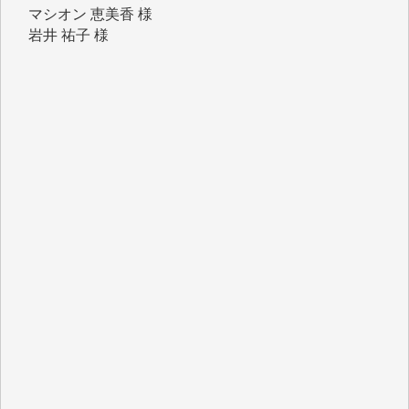
岩井 祐子 様
吉村 隆子 様
新城 靖 様
青木 要 様
T.Y. 様
K.O. 様
Y.S. 様
Y.N. 様
y.m. 様
R.N. 様
J.M. 様
T.N. 様
Y.T. 様
T.K. 様
ASAKO TAKAESU 様
マシオン恵美香 様
平野智生 様
山本賢二 様
吉住俊昭 様