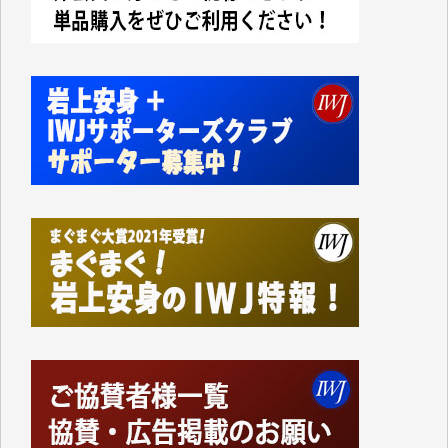
今日、僅かですがカンパしました。IWJの危機を乗り
切るには到底及ばない額ですが病気の妻を抱えている
私にとっては精一杯のカンパです。
かねてよりIWJが発してきた膨大な取材記事や解説記
事、そして各界の方々とのインタビューは大袈裟では
なく、極めて重要な知的財産だと思っています。
Windows7の頃はIWJの動画もRealPlayerで録画でき
て、かなりの動画をDVDに焼きこんで保存していま
した。
しかし、それが出来なくなって以降はExcelなどを使
ってハイパーリンクを張り、重要と思われる記事にい
つでも簡単にアクセスできるようにして来ました。し
かし、それができるのもコンテンツがサーバーに保存
されているからこそのことであり、そのサーバーが使
えなくなってしまえば二度と視ることが出来なくなっ
てしまいます。
「何とかしなければ、何とかしてほしい。」と思いな
がらも前述した事情でどうにもならない自分の非力に
歯ぎしりするばかりです。（T.M.様）