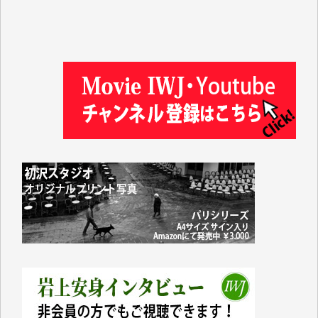
徳山匡 様
金 盛起 様
塩川 晃平 様
松本益美 様
井出 隆太 様
及川昭男 様
岩井祐子 様
藤田英之 様
藤岡比左志 様
井出 隆太 様
小池説夫 様
アオキカナメ 様
諸般の事情によりIWJ会費払えず今は非会員です。市
民側に立つ講演会にIWJのカメラマンをよく拝見して
おります。コンテンツが失われるのはあまりにもった
いない。少しでもお役立てください。（H.O.様）
今日、僅かですがカンパしました。（T.M.様）