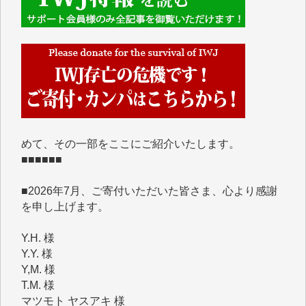
■■■■■■
IWJには、ご寄付・カンパをいただいた方々より、た
くさんの応援のメッセージが届いています。感謝を込
めて、その一部をここにご紹介いたします。
■■■■■■
■2026年7月、ご寄付いただいた皆さま、心より感謝
を申し上げます。
Y.H. 様
Y.Y. 様
Y,M. 様
T.M. 様
マツモト ヤスアキ 様
マシオン 恵美香 様