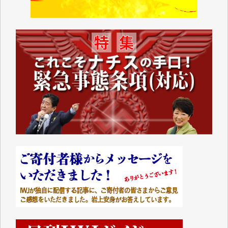
T.M. 様
マツモト ヤスアキ 様
マシオン 恵美香 様
岩井 祐子 様
吉村 隆子 様
新城 靖 様
青木 要 様
T.Y. 様
K.O. 様
Y.S. 様
Y.N. 様
y.m. 様
R.N. 様
J.M. 様
T.N. 様
Y.T. 様
T.K. 様
ASAKO TAKAESU 様
マシオン恵美香 様
平野智生 様