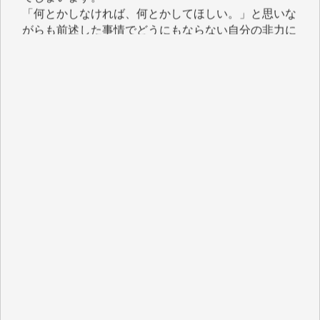
がらも前述した事情でどうにもならない自分の非力に
歯ぎしりするばかりです。（T.M.様）
いつもまともな報道、ありがとうございます。（新城
靖 様）