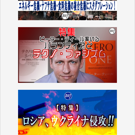
■■■■■■
IWJには、ご寄付・カンパをいただいた方々より、た
くさんの応援のメッセージが届いています。感謝を込
めて、その一部をここにご紹介いたします。
■■■■■■
■2026年7月、ご寄付いただいた皆さま、心より感謝
を申し上げます。
Y.H. 様
Y.Y. 様
Y,M. 様