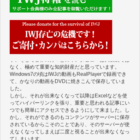
今日、僅かですがカンパしました。（T.M.様）
今日、僅かですがカンパしました。IWJの危機を乗り
切るには到底及ばない額ですが病気の妻を抱えている
私にとっては精一杯のカンパです。
かねてよりIWJが発してきた膨大な取材記事や解説記
事、そして各界の方々とのインタビューは大袈裟では
なく、極めて重要な知的財産だと思っています。
Windows7の頃はIWJの動画もRealPlayerで録画でき
て、かなりの動画をDVDに焼きこんで保存していま
した。
しかし、それが出来なくなって以降はExcelなどを使
ってハイパーリンクを張り、重要と思われる記事にい
つでも簡単にアクセスできるようにして来ました。し
かし、それができるのもコンテンツがサーバーに保存
されているからこそのことであり、そのサーバーが使
えなくなってしまえば二度と視ることが出来なくなっ
てしまいます。
「何とかしなければ、何とかしてほしい。」と思いな