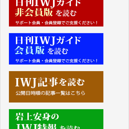
山本賢二 様
吉住俊昭 様
徳山匡 様
金 盛起 様
塩川 晃平 様
松本益美 様
井出 隆太 様
及川昭男 様
岩井祐子 様
藤田英之 様
藤岡比左志 様
井出 隆太 様
小池説夫 様
アオキカナメ 様
諸般の事情によりIWJ会費払えず今は非会員です。市
民側に立つ講演会にIWJのカメラマンをよく拝見して
おります。コンテンツが失われるのはあまりにもった
いない。少しでもお役立てください。（H.O.様）