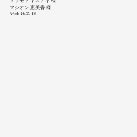
岩井 祐子 様
吉村 隆子 様
新城 靖 様
青木 要 様
T.Y. 様
K.O. 様
Y.S. 様
Y.N. 様
y.m. 様
R.N. 様
J.M. 様
T.N. 様
Y.T. 様
T.K. 様
ASAKO TAKAESU 様
マシオン恵美香 様
平野智生 様
山本賢二 様
吉住俊昭 様