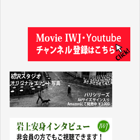
徳山匡 様
金 盛起 様
塩川 晃平 様
松本益美 様
井出 隆太 様
及川昭男 様
岩井祐子 様
藤田英之 様
藤岡比左志 様
井出 隆太 様
小池説夫 様
アオキカナメ 様
諸般の事情によりIWJ会費払えず今は非会員です。市
民側に立つ講演会にIWJのカメラマンをよく拝見して
おります。コンテンツが失われるのはあまりにもった
いない。少しでもお役立てください。（H.O.様）
今日、僅かですがカンパしました。（T.M.様）