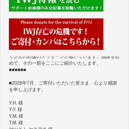
■■■■■■
IWJには、ご寄付・カンパをいただいた方々より、た
くさんの応援のメッセージが届いています。感謝を込
めて、その一部をここにご紹介いたします。
■■■■■■
■2026年7月、ご寄付いただいた皆さま、心より感謝
を申し上げます。
Y.H. 様
Y.Y. 様
Y,M. 様
T.M. 様
マツモト ヤスアキ 様
マシオン 恵美香 様