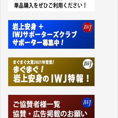
今日、僅かですがカンパしました。IWJの危機を乗り
切るには到底及ばない額ですが病気の妻を抱えている
私にとっては精一杯のカンパです。
かねてよりIWJが発してきた膨大な取材記事や解説記
事、そして各界の方々とのインタビューは大袈裟では
なく、極めて重要な知的財産だと思っています。
Windows7の頃はIWJの動画もRealPlayerで録画でき
て、かなりの動画をDVDに焼きこんで保存していま
した。
しかし、それが出来なくなって以降はExcelなどを使
ってハイパーリンクを張り、重要と思われる記事にい
つでも簡単にアクセスできるようにして来ました。し
かし、それができるのもコンテンツがサーバーに保存
されているからこそのことであり、そのサーバーが使
えなくなってしまえば二度と視ることが出来なくなっ
てしまいます。
「何とかしなければ、何とかしてほしい。」と思いな
がらも前述した事情でどうにもならない自分の非力に
歯ぎしりするばかりです。（T.M.様）