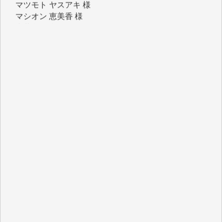
マシオン 恵美香 様
岩井 祐子 様
吉村 隆子 様
新城 靖 様
青木 要 様
T.Y. 様
K.O. 様
Y.S. 様
Y.N. 様
y.m. 様
R.N. 様
J.M. 様
T.N. 様
Y.T. 様
T.K. 様
ASAKO TAKAESU 様
マシオン恵美香 様
平野智生 様
山本賢二 様
吉住俊昭 様