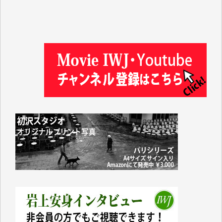
徳山匡 様
金 盛起 様
塩川 晃平 様
松本益美 様
井出 隆太 様
及川昭男 様
岩井祐子 様
藤田英之 様
藤岡比左志 様
井出 隆太 様
小池説夫 様
アオキカナメ 様
諸般の事情によりIWJ会費払えず今は非会員です。市
民側に立つ講演会にIWJのカメラマンをよく拝見して
おります。コンテンツが失われるのはあまりにもった
いない。少しでもお役立てください。（H.O.様）
今日、僅かですがカンパしました。（T.M.様）