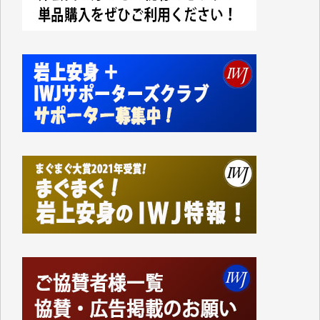
今日、僅かですがカンパしました。IWJの危機を乗り
切るには到底及ばない額ですが病気の妻を抱えている
私にとっては精一杯のカンパです。
かねてよりIWJが発してきた膨大な取材記事や解説記
事、そして各界の方々とのインタビューは大袈裟では
なく、極めて重要な知的財産だと思っています。
Windows7の頃はIWJの動画もRealPlayerで録画でき
て、かなりの動画をDVDに焼きこんで保存していま
した。
しかし、それが出来なくなって以降はExcelなどを使
ってハイパーリンクを張り、重要と思われる記事にい
つでも簡単にアクセスできるようにして来ました。し
かし、それができるのもコンテンツがサーバーに保存
されているからこそのことであり、そのサーバーが使
えなくなってしまえば二度と視ることが出来なくなっ
てしまいます。
「何とかしなければ、何とかしてほしい。」と思いな
がらも前述した事情でどうにもならない自分の非力に
歯ぎしりするばかりです。（T.M.様）