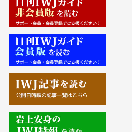
■■■■■■