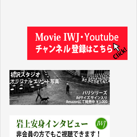
岩井祐子 様
藤田英之 様
藤岡比左志 様
井出 隆太 様
小池説夫 様
アオキカナメ 様
諸般の事情によりIWJ会費払えず今は非会員です。市
民側に立つ講演会にIWJのカメラマンをよく拝見して
おります。コンテンツが失われるのはあまりにもった
いない。少しでもお役立てください。（H.O.様）
今日、僅かですがカンパしました。（T.M.様）
今日、僅かですがカンパしました。IWJの危機を乗り
切るには到底及ばない額ですが病気の妻を抱えている
私にとっては精一杯のカンパです。
かねてよりIWJが発してきた膨大な取材記事や解説記
事、そして各界の方々とのインタビューは大袈裟では