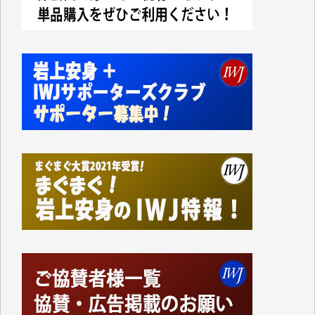
なく、極めて重要な知的財産だと思っています。
Windows7の頃はIWJの動画もRealPlayerで録画でき
て、かなりの動画をDVDに焼きこんで保存していま
した。
しかし、それが出来なくなって以降はExcelなどを使
ってハイパーリンクを張り、重要と思われる記事にい
つでも簡単にアクセスできるようにして来ました。し
かし、それができるのもコンテンツがサーバーに保存
されているからこそのことであり、そのサーバーが使
えなくなってしまえば二度と視ることが出来なくなっ
てしまいます。
「何とかしなければ、何とかしてほしい。」と思いな
がらも前述した事情でどうにもならない自分の非力に
歯ぎしりするばかりです。（T.M.様）
いつもまともな報道、ありがとうございます。（新城
靖 様）