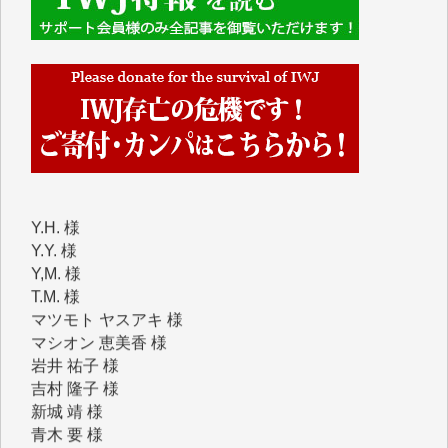
IWJには、ご寄付・カンパをいただいた方々より、た
くさんの応援のメッセージが届いています。感謝を込
めて、その一部をここにご紹介いたします。
■■■■■■
■2026年7月、ご寄付いただいた皆さま、心より感謝
を申し上げます。
Y.H. 様
Y.Y. 様
Y,M. 様
T.M. 様
マツモト ヤスアキ 様
マシオン 恵美香 様
岩井 祐子 様
吉村 隆子 様
新城 靖 様
青木 要 様
T.Y. 様