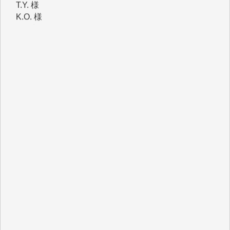
K.O. 様
Y.S. 様
Y.N. 様
y.m. 様
R.N. 様
J.M. 様
T.N. 様
Y.T. 様
T.K. 様
ASAKO TAKAESU 様
マシオン恵美香 様
平野智生 様
山本賢二 様
吉住俊昭 様
徳山匡 様
金 盛起 様
塩川 晃平 様
松本益美 様
井出 隆太 様
及川昭男 様