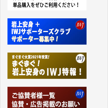
今日、僅かですがカンパしました。IWJの危機を乗り
切るには到底及ばない額ですが病気の妻を抱えている
私にとっては精一杯のカンパです。
かねてよりIWJが発してきた膨大な取材記事や解説記
事、そして各界の方々とのインタビューは大袈裟では
なく、極めて重要な知的財産だと思っています。
Windows7の頃はIWJの動画もRealPlayerで録画でき
て、かなりの動画をDVDに焼きこんで保存していま
した。
しかし、それが出来なくなって以降はExcelなどを使
ってハイパーリンクを張り、重要と思われる記事にい
つでも簡単にアクセスできるようにして来ました。し
かし、それができるのもコンテンツがサーバーに保存
されているからこそのことであり、そのサーバーが使
えなくなってしまえば二度と視ることが出来なくなっ
てしまいます。
「何とかしなければ、何とかしてほしい。」と思いな
がらも前述した事情でどうにもならない自分の非力に