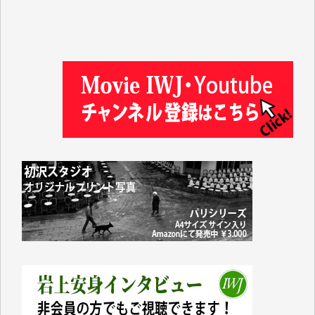
吉住俊昭 様
徳山匡 様
金 盛起 様
塩川 晃平 様
松本益美 様
井出 隆太 様
及川昭男 様
岩井祐子 様
藤田英之 様
藤岡比左志 様
井出 隆太 様
小池説夫 様
アオキカナメ 様
諸般の事情によりIWJ会費払えず今は非会員です。市
民側に立つ講演会にIWJのカメラマンをよく拝見して
おります。コンテンツが失われるのはあまりにもった
いない。少しでもお役立てください。（H.O.様）
今日、僅かですがカンパしました。（T.M.様）