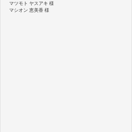
マシオン 恵美香 様
岩井 祐子 様
吉村 隆子 様
新城 靖 様
青木 要 様
T.Y. 様
K.O. 様
Y.S. 様
Y.N. 様
y.m. 様
R.N. 様
J.M. 様
T.N. 様
Y.T. 様
T.K. 様
ASAKO TAKAESU 様
マシオン恵美香 様
平野智生 様
山本賢二 様