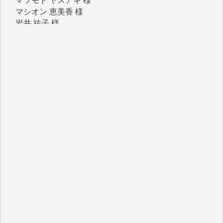
岩井 祐子 様
吉村 隆子 様
新城 靖 様
青木 要 様
T.Y. 様
K.O. 様
Y.S. 様
Y.N. 様
y.m. 様
R.N. 様
J.M. 様
T.N. 様
Y.T. 様
T.K. 様
ASAKO TAKAESU 様
マシオン恵美香 様
平野智生 様
山本賢二 様
吉住俊昭 様