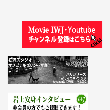
徳山匡 様
金 盛起 様
塩川 晃平 様
松本益美 様
井出 隆太 様
及川昭男 様
岩井祐子 様
藤田英之 様
藤岡比左志 様
井出 隆太 様
小池説夫 様
アオキカナメ 様
諸般の事情によりIWJ会費払えず今は非会員です。市
民側に立つ講演会にIWJのカメラマンをよく拝見して
おります。コンテンツが失われるのはあまりにもった
いない。少しでもお役立てください。（H.O.様）
今日、僅かですがカンパしました。（T.M.様）