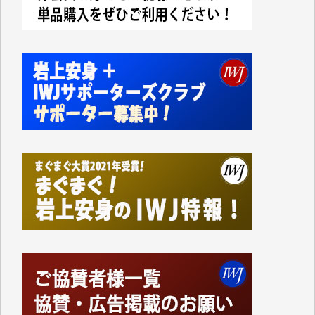
今日、僅かですがカンパしました。IWJの危機を乗り
切るには到底及ばない額ですが病気の妻を抱えている
私にとっては精一杯のカンパです。
かねてよりIWJが発してきた膨大な取材記事や解説記
事、そして各界の方々とのインタビューは大袈裟では
なく、極めて重要な知的財産だと思っています。
Windows7の頃はIWJの動画もRealPlayerで録画でき
て、かなりの動画をDVDに焼きこんで保存していま
した。
しかし、それが出来なくなって以降はExcelなどを使
ってハイパーリンクを張り、重要と思われる記事にい
つでも簡単にアクセスできるようにして来ました。し
かし、それができるのもコンテンツがサーバーに保存
されているからこそのことであり、そのサーバーが使
えなくなってしまえば二度と視ることが出来なくなっ
てしまいます。
「何とかしなければ、何とかしてほしい。」と思いな
がらも前述した事情でどうにもならない自分の非力に
歯ぎしりするばかりです。（T.M.様）