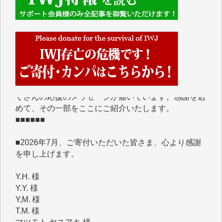
■■■■■■
IWJには、ご寄付・カンパをいただいた方々より、た
くさんの応援のメッセージが届いています。感謝を込
めて、その一部をここにご紹介いたします。
■■■■■■
■2026年7月、ご寄付いただいた皆さま、心より感謝
を申し上げます。
Y.H. 様
Y.Y. 様
Y,M. 様
T.M. 様
マツモト ヤスアキ 様
マシオン 恵美香 様