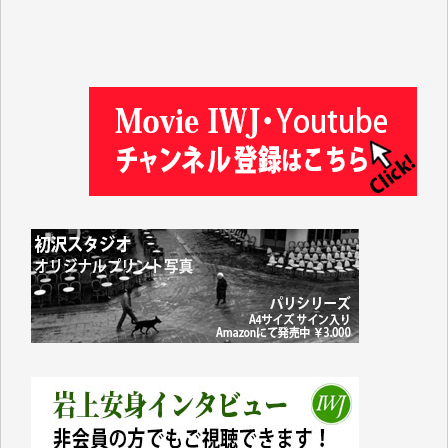
井出 隆太 様
及川昭男 様
岩井祐子 様
藤田英之 様
藤岡比左志 様
井出 隆太 様
小池説夫 様
アオキカナメ 様
諸般の事情によりIWJ会費払えず今は非会員です。市
民側に立つ講演会にIWJのカメラマンをよく拝見して
おります。コンテンツが失われるのはあまりにもった
いない。少しでもお役立てください。（H.O.様）
今日、僅かですがカンパしました。（T.M.様）
今日、僅かですがカンパしました。IWJの危機を乗り
切るには到底及ばない額ですが病気の妻を抱えている
私にとっては精一杯のカンパです。