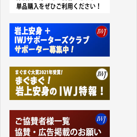
かねてよりIWJが発してきた膨大な取材記事や解説記
事、そして各界の方々とのインタビューは大袈裟では
なく、極めて重要な知的財産だと思っています。
Windows7の頃はIWJの動画もRealPlayerで録画でき
て、かなりの動画をDVDに焼きこんで保存していま
した。
しかし、それが出来なくなって以降はExcelなどを使
ってハイパーリンクを張り、重要と思われる記事にい
つでも簡単にアクセスできるようにして来ました。し
かし、それができるのもコンテンツがサーバーに保存
されているからこそのことであり、そのサーバーが使
えなくなってしまえば二度と視ることが出来なくなっ
てしまいます。
「何とかしなければ、何とかしてほしい。」と思いな
がらも前述した事情でどうにもならない自分の非力に
歯ぎしりするばかりです。（T.M.様）
いつもまともな報道、ありがとうございます。（新城
靖 様）