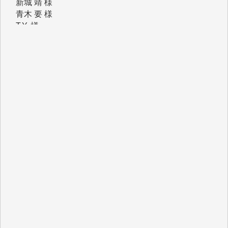
青木 要 様
T.Y. 様
K.O. 様
Y.S. 様
Y.N. 様
y.m. 様
R.N. 様
J.M. 様
T.N. 様
Y.T. 様
T.K. 様
ASAKO TAKAESU 様
マシオン恵美香 様
平野智生 様
山本賢二 様
吉住俊昭 様
徳山匡 様
金 盛起 様
塩川 晃平 様
松本益美 様