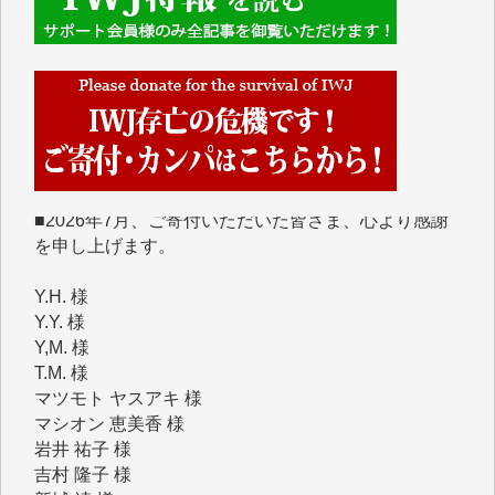
■■■■■■
IWJには、ご寄付・カンパをいただいた方々より、た
くさんの応援のメッセージが届いています。感謝を込
めて、その一部をここにご紹介いたします。
■■■■■■
■2026年7月、ご寄付いただいた皆さま、心より感謝
を申し上げます。
Y.H. 様
Y.Y. 様
Y,M. 様
T.M. 様
マツモト ヤスアキ 様
マシオン 恵美香 様
岩井 祐子 様
吉村 隆子 様
新城 靖 様