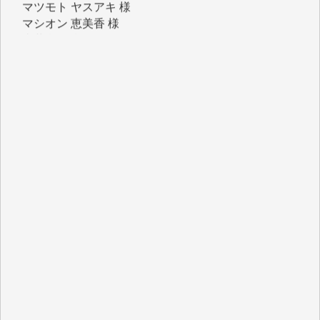
マシオン 恵美香 様
岩井 祐子 様
吉村 隆子 様
新城 靖 様
青木 要 様
T.Y. 様
K.O. 様
Y.S. 様
Y.N. 様
y.m. 様
R.N. 様
J.M. 様
T.N. 様
Y.T. 様
T.K. 様
ASAKO TAKAESU 様
マシオン恵美香 様
平野智生 様
山本賢二 様
吉住俊昭 様