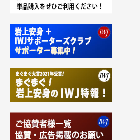
今日、僅かですがカンパしました。IWJの危機を乗り
切るには到底及ばない額ですが病気の妻を抱えている
私にとっては精一杯のカンパです。
かねてよりIWJが発してきた膨大な取材記事や解説記
事、そして各界の方々とのインタビューは大袈裟では
なく、極めて重要な知的財産だと思っています。
Windows7の頃はIWJの動画もRealPlayerで録画でき
て、かなりの動画をDVDに焼きこんで保存していま
した。
しかし、それが出来なくなって以降はExcelなどを使
ってハイパーリンクを張り、重要と思われる記事にい
つでも簡単にアクセスできるようにして来ました。し
かし、それができるのもコンテンツがサーバーに保存
されているからこそのことであり、そのサーバーが使
えなくなってしまえば二度と視ることが出来なくなっ
てしまいます。
「何とかしなければ、何とかしてほしい。」と思いな
がらも前述した事情でどうにもならない自分の非力に
歯ぎしりするばかりです。（T.M.様）