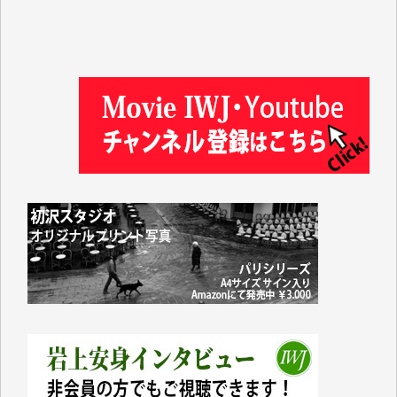
徳山匡 様
金 盛起 様
塩川 晃平 様
松本益美 様
井出 隆太 様
及川昭男 様
岩井祐子 様
藤田英之 様
藤岡比左志 様
井出 隆太 様
小池説夫 様
アオキカナメ 様
諸般の事情によりIWJ会費払えず今は非会員です。市
民側に立つ講演会にIWJのカメラマンをよく拝見して
おります。コンテンツが失われるのはあまりにもった
いない。少しでもお役立てください。（H.O.様）
今日、僅かですがカンパしました。（T.M.様）