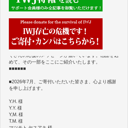
■■■■■■
IWJには、ご寄付・カンパをいただいた方々より、た
くさんの応援のメッセージが届いています。感謝を込
めて、その一部をここにご紹介いたします。
■■■■■■
■2026年7月、ご寄付いただいた皆さま、心より感謝
を申し上げます。
Y.H. 様
Y.Y. 様
Y,M. 様
T.M. 様
マツモト ヤスアキ 様
マシオン 恵美香 様