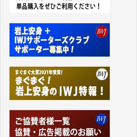
今日、僅かですがカンパしました。IWJの危機を乗り
切るには到底及ばない額ですが病気の妻を抱えている
私にとっては精一杯のカンパです。
かねてよりIWJが発してきた膨大な取材記事や解説記
事、そして各界の方々とのインタビューは大袈裟では
なく、極めて重要な知的財産だと思っています。
Windows7の頃はIWJの動画もRealPlayerで録画でき
て、かなりの動画をDVDに焼きこんで保存していま
した。
しかし、それが出来なくなって以降はExcelなどを使
ってハイパーリンクを張り、重要と思われる記事にい
つでも簡単にアクセスできるようにして来ました。し
かし、それができるのもコンテンツがサーバーに保存
されているからこそのことであり、そのサーバーが使
えなくなってしまえば二度と視ることが出来なくなっ
てしまいます。
「何とかしなければ、何とかしてほしい。」と思いな
がらも前述した事情でどうにもならない自分の非力に
歯ぎしりするばかりです。（T.M.様）