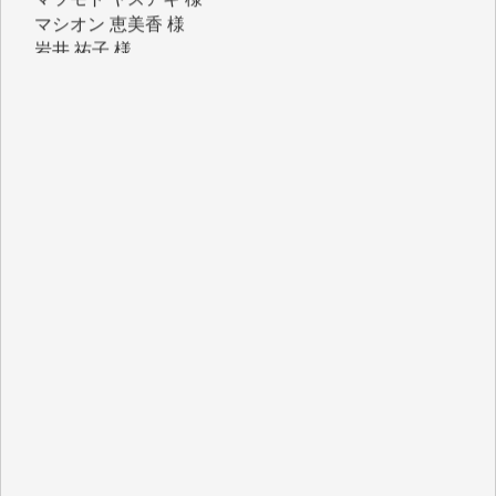
岩井 祐子 様
吉村 隆子 様
新城 靖 様
青木 要 様
T.Y. 様
K.O. 様
Y.S. 様
Y.N. 様
y.m. 様
R.N. 様
J.M. 様
T.N. 様
Y.T. 様
T.K. 様
ASAKO TAKAESU 様
マシオン恵美香 様
平野智生 様
山本賢二 様
吉住俊昭 様