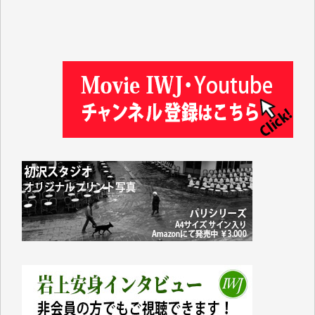
徳山匡 様
金 盛起 様
塩川 晃平 様
松本益美 様
井出 隆太 様
及川昭男 様
岩井祐子 様
藤田英之 様
藤岡比左志 様
井出 隆太 様
小池説夫 様
アオキカナメ 様
諸般の事情によりIWJ会費払えず今は非会員です。市
民側に立つ講演会にIWJのカメラマンをよく拝見して
おります。コンテンツが失われるのはあまりにもった
いない。少しでもお役立てください。（H.O.様）
今日、僅かですがカンパしました。（T.M.様）