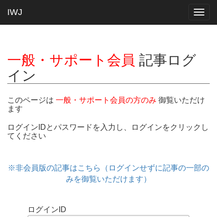
IWJ
Togg
navig
一般・サポート会員
記事ログ
イン
このページは
一般・サポート会員の方のみ
御覧いただけ
ます
ログインIDとパスワードを入力し、ログインをクリックし
てください
※非会員版の記事はこちら（ログインせずに記事の一部の
みを御覧いただけます）
ログインID