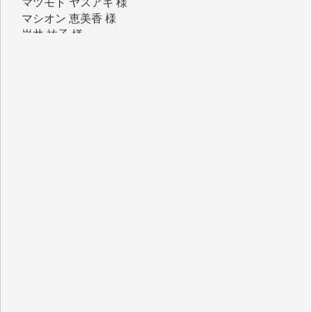
マシオン 恵美香 様
岩井 祐子 様
吉村 隆子 様
新城 靖 様
青木 要 様
T.Y. 様
K.O. 様
Y.S. 様
Y.N. 様
y.m. 様
R.N. 様
J.M. 様
T.N. 様
Y.T. 様
T.K. 様
ASAKO TAKAESU 様
マシオン恵美香 様
平野智生 様
山本賢二 様
吉住俊昭 様