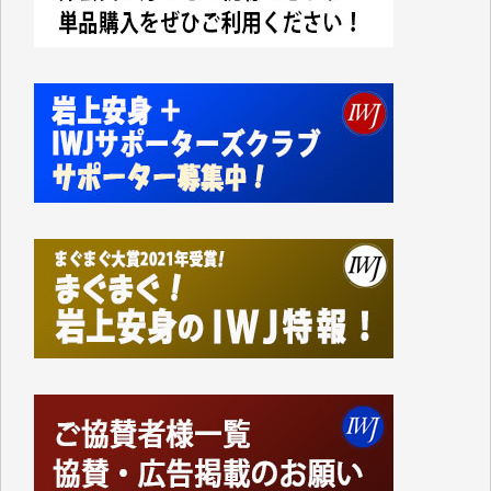
今日、僅かですがカンパしました。IWJの危機を乗り
切るには到底及ばない額ですが病気の妻を抱えている
私にとっては精一杯のカンパです。
かねてよりIWJが発してきた膨大な取材記事や解説記
事、そして各界の方々とのインタビューは大袈裟では
なく、極めて重要な知的財産だと思っています。
Windows7の頃はIWJの動画もRealPlayerで録画でき
て、かなりの動画をDVDに焼きこんで保存していま
した。
しかし、それが出来なくなって以降はExcelなどを使
ってハイパーリンクを張り、重要と思われる記事にい
つでも簡単にアクセスできるようにして来ました。し
かし、それができるのもコンテンツがサーバーに保存
されているからこそのことであり、そのサーバーが使
えなくなってしまえば二度と視ることが出来なくなっ
てしまいます。
「何とかしなければ、何とかしてほしい。」と思いな
がらも前述した事情でどうにもならない自分の非力に
歯ぎしりするばかりです。（T.M.様）