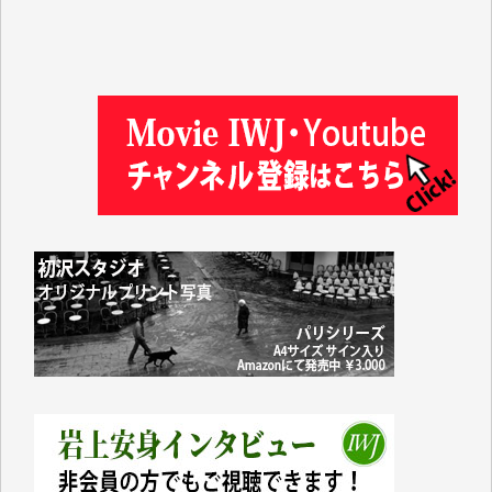
徳山匡 様
金 盛起 様
塩川 晃平 様
松本益美 様
井出 隆太 様
及川昭男 様
岩井祐子 様
藤田英之 様
藤岡比左志 様
井出 隆太 様
小池説夫 様
アオキカナメ 様
諸般の事情によりIWJ会費払えず今は非会員です。市
民側に立つ講演会にIWJのカメラマンをよく拝見して
おります。コンテンツが失われるのはあまりにもった
いない。少しでもお役立てください。（H.O.様）
今日、僅かですがカンパしました。（T.M.様）